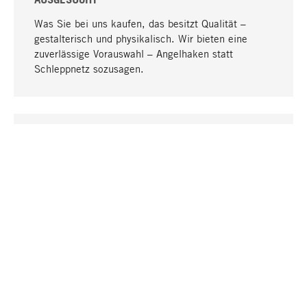
Was Sie bei uns kaufen, das besitzt Qualität –
gestalterisch und physikalisch. Wir bieten eine
zuverlässige Vorauswahl – Angelhaken statt
Schleppnetz sozusagen.
Nach oben
EINZIGARTIG
Viele Produkte in unserem Sortiment finden Sie nur
bei uns, darunter die M-Produkte – von MAGAZIN in
Zusammenarbeit mit Designern entwickelt und
selbst produziert.
GREIFBAR