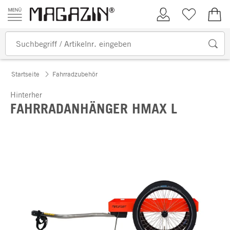
Zum Inhalt springen
Kundenkonto
Merkliste
0,00
Startseite
Fahrradzubehör
Hinterher
FAHRRADANHÄNGER HMAX L