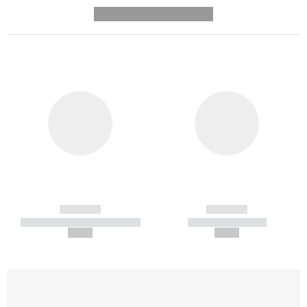
---------- --------------
------------
------------
----------- ----------- -----------
----------- -----------
--,-- €
--,-- €