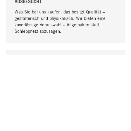
AUSGESUCHT
Was Sie bei uns kaufen, das besitzt Qualität –
gestalterisch und physikalisch. Wir bieten eine
zuverlässige Vorauswahl – Angelhaken statt
Schleppnetz sozusagen.
Nach oben
EINZIGARTIG
Viele Produkte in unserem Sortiment finden Sie nur
bei uns, darunter die M-Produkte – von MAGAZIN in
Zusammenarbeit mit Designern entwickelt und
selbst produziert.
GREIFBAR