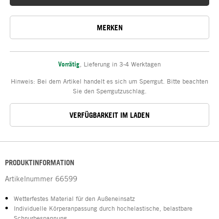
MERKEN
Vorrätig
,
Lieferung in 3-4 Werktagen
Hinweis: Bei dem Artikel handelt es sich um Sperrgut. Bitte beachten
Sie den Sperrgutzuschlag.
VERFÜGBARKEIT IM LADEN
PRODUKTINFORMATION
Artikelnummer
66599
Wetterfestes Material für den Außeneinsatz
Individuelle Körperanpassung durch hochelastische, belastbare
Schnurbespannung