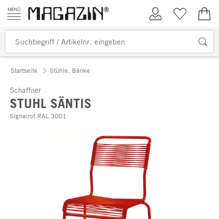
Zum Inhalt springen
Kundenkonto
Merkliste
0,00
Startseite
Stühle, Bänke
Schaffner
STUHL SÄNTIS
Signalrot RAL 3001