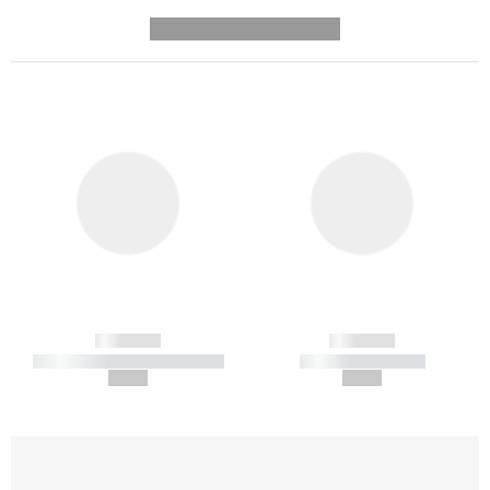
---------- --------------
------------
------------
----------- ----------- -----------
----------- -----------
--,-- €
--,-- €