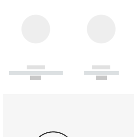
------------
------------
----------- ----------- -----------
----------- -----------
--,-- €
--,-- €