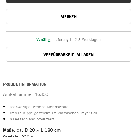
MERKEN
Vorrätig
,
Lieferung in 2-3 Werktagen
VERFÜGBARKEIT IM LADEN
PRODUKTINFORMATION
Artikelnummer
46300
Hochwertige, weiche Merinowolle
Grob in Rippe gestrickt, im klassischen Troyer-Stil
In Deutschland produziert
Maße:
ca. B 20 × L 180 cm