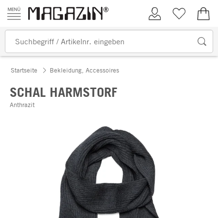
Zum Inhalt springen
Kundenkonto
Merkliste
0,00
Startseite
Bekleidung, Accessoires
SCHAL HARMSTORF
Anthrazit