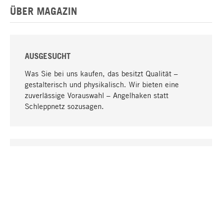
ÜBER MAGAZIN
AUSGESUCHT
Was Sie bei uns kaufen, das besitzt Qualität –
gestalterisch und physikalisch. Wir bieten eine
zuverlässige Vorauswahl – Angelhaken statt
Schleppnetz sozusagen.
Nach oben
EINZIGARTIG
Viele Produkte in unserem Sortiment finden Sie nur
bei uns, darunter die M-Produkte – von MAGAZIN in
Zusammenarbeit mit Designern entwickelt und
selbst produziert.