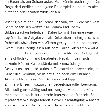
im Raum als ein Schwerlaster. Man könnte auch sagen: Das
Regal darf endlich eine eigene Rolle spielen und muss nicht
hinter seinen Inhalten zurücktreten.
Wichtig bleibt das Regal schon deshalb, weil viele sich vom
Schreibtisch aus weltweit an Teams- und Zoom-
Bildgesprächen beteiligen. Dabei kommt ihm eine neue,
repräsentative Aufgabe zu: als Dekorationshintergrund. Was
früher als Abzeichen von Wissen genügte – ein überladenes
Gestell mit Erzeugnissen aus dem Hause Suhrkamp – wirkt
heute in der Laptopkamera nur noch schlampig. Gefragt ist
ein sichtlich von Hand kuratiertes Regal, in dem sich
dezente Bücher-Restbestände mit kleinwüchsigen
Designklassikern und kuriosen Fundstücken abwechseln, mit
Kunst und Keramik, vielleicht auch noch einer kühnen
Akkuleuchte, einem Paar Sneakers und hippen
Zimmerpflanzen – dazwischen bedeutungsvoller Leerraum.
Alles soll ganz zufällig und unarrangiert wirken, als wäre
man eben einfach nur ein sehr interessanter Mensch. So ein
repräsentatives Regal fordert aktive Beschäftigung – anders
als die früheren Büchergräber, die jahrelang nicht mal