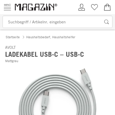
Zum Inhalt springen
Kundenkonto
Merkliste
0,00
Startseite
Haushaltsbedarf, Haushaltshelfer
AVOLT
LADEKABEL USB-C – USB-C
Mattgrau