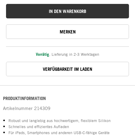
IN DEN WARENKORB
MERKEN
Vorrätig
,
Lieferung in 2-3 Werktagen
VERFÜGBARKEIT IM LADEN
PRODUKTINFORMATION
Artikelnummer
214309
Robust und langlebig aus hochwertigem, flexiblem Silikon
Schnelles und effizientes Aufladen
Für iPads, Smartphones und anderen USB-C-fähige Geräte