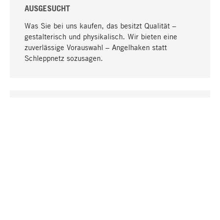
AUSGESUCHT
Was Sie bei uns kaufen, das besitzt Qualität –
gestalterisch und physikalisch. Wir bieten eine
zuverlässige Vorauswahl – Angelhaken statt
Schleppnetz sozusagen.
Nach oben
EINZIGARTIG
Viele Produkte in unserem Sortiment finden Sie nur
bei uns, darunter die M-Produkte – von MAGAZIN in
Zusammenarbeit mit Designern entwickelt und
selbst produziert.
GREIFBAR