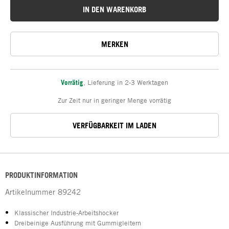
IN DEN WARENKORB
MERKEN
Vorrätig
,
Lieferung in 2-3 Werktagen
Zur Zeit nur in geringer Menge vorrätig
VERFÜGBARKEIT IM LADEN
PRODUKTINFORMATION
Artikelnummer
89242
Klassischer Industrie-Arbeitshocker
Dreibeinige Ausführung mit Gummigleitern