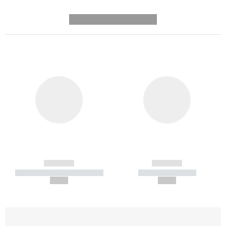
---------- --------------
------------
------------
----------- ----------- -----------
----------- -----------
--,-- €
--,-- €