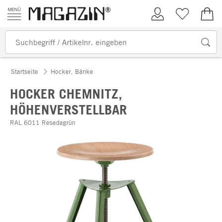
Zum Inhalt springen
Kundenkonto
Merkliste
0,00
Startseite
Hocker, Bänke
HOCKER CHEMNITZ,
HÖHENVERSTELLBAR
RAL 6011 Resedagrün