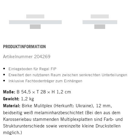
------------
------------
----------- ----------- -----------
----------- -----------
--,-- €
--,-- €
PRODUKTINFORMATION
Artikelnummer
204269
Einlegeboden für Regal FIP
Erweitert den nutzbaren Raum zwischen senkrechten Unterteilungen
Inklusive Fachbodenträger zum Einhängen
Maße:
B 54,5 × T 28 × H 1,2 cm
Gewicht:
1,2 kg
Material:
Birke Mulitplex (Herkunft: Ukraine), 12 mm,
beidseitig weiß melaminharzbeschichtet (Bei den aus dem
Karosseriebau stammenden Multiplexplatten sind Farb- und
Strukturunterschiede sowie vereinzelte kleine Druckstellen
möglich.)