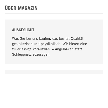
ÜBER MAGAZIN
AUSGESUCHT
Was Sie bei uns kaufen, das besitzt Qualität –
gestalterisch und physikalisch. Wir bieten eine
zuverlässige Vorauswahl – Angelhaken statt
Schleppnetz sozusagen.
Nach oben
EINZIGARTIG
Viele Produkte in unserem Sortiment finden Sie nur
bei uns, darunter die M-Produkte – von MAGAZIN in
Zusammenarbeit mit Designern entwickelt und
selbst produziert.