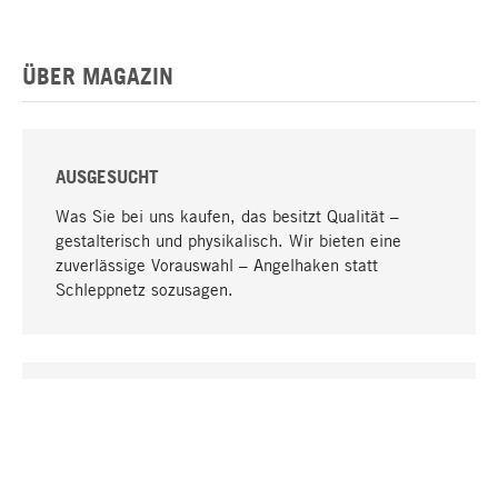
ÜBER MAGAZIN
AUSGESUCHT
Was Sie bei uns kaufen, das besitzt Qualität –
gestalterisch und physikalisch. Wir bieten eine
zuverlässige Vorauswahl – Angelhaken statt
Schleppnetz sozusagen.
Nach oben
EINZIGARTIG
Viele Produkte in unserem Sortiment finden Sie nur
bei uns, darunter die M-Produkte – von MAGAZIN in