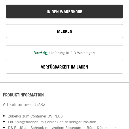
IN DEN WARENKORB
MERKEN
Vorrätig
,
Lieferung in 2-3 Werktagen
VERFÜGBARKEIT IM LADEN
PRODUKTINFORMATION
Artikelnummer
15733
Zubehör zum Container DS PLUS
Für Ablageflächen im Schrank an beliebiger Position
DS PLUS als Schrank mit großem Stauraum in Büro, Küche oder