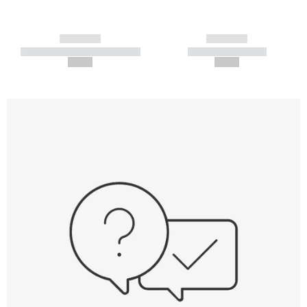
------------
------------
----------- ----------- -----------
----------- -----------
--,-- €
--,-- €