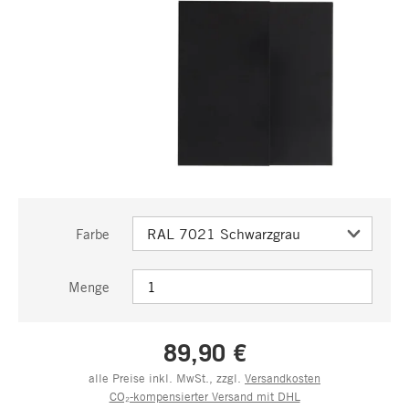
Farbe
Menge
89,90 €
alle Preise inkl. MwSt., zzgl.
Versandkosten
CO₂-kompensierter Versand mit DHL