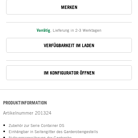
MERKEN
Vorrätig
,
Lieferung in 2-3 Werktagen
VERFÜGBARKEIT IM LADEN
IM KONFIGURATOR ÖFFNEN
PRODUKTINFORMATION
Artikelnummer
201324
Zubehör zur Serie Container DS
Einhängbar in Seitengitter des Garderobengestells
Nutzungserweiterung der Garderobe