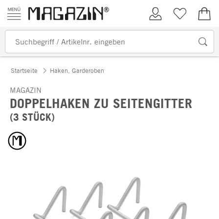
Zum Inhalt springen
Kundenkonto
Merkliste
0,00
Startseite
Haken, Garderoben
MAGAZIN
DOPPELHAKEN ZU SEITENGITTER
(3 STÜCK)