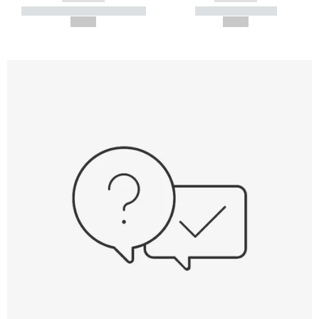
----------- ----------- -----------
----------- -----------
--,-- €
--,-- €