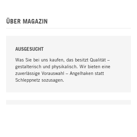
ÜBER MAGAZIN
AUSGESUCHT
Was Sie bei uns kaufen, das besitzt Qualität –
gestalterisch und physikalisch. Wir bieten eine
zuverlässige Vorauswahl – Angelhaken statt
Schleppnetz sozusagen.
Nach oben
EINZIGARTIG
Viele Produkte in unserem Sortiment finden Sie nur
bei uns, darunter die M-Produkte – von MAGAZIN in