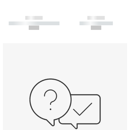
------------
------------
----------- ----------- -----------
----------- -----------
--,-- €
--,-- €