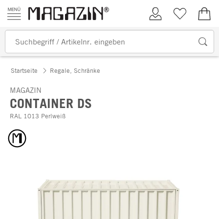
Zum Inhalt springen
Kundenkonto
Merkliste
0,00
Startseite
Regale, Schränke
MAGAZIN
CONTAINER DS
RAL 1013 Perlweiß