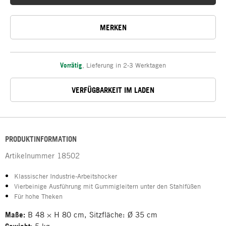
MERKEN
Vorrätig
,
Lieferung in 2-3 Werktagen
VERFÜGBARKEIT IM LADEN
PRODUKTINFORMATION
Artikelnummer
18502
Klassischer Industrie-Arbeitshocker
Vierbeinige Ausführung mit Gummigleitern unter den Stahlfüßen
Für hohe Theken
Maße:
B 48 × H 80 cm, Sitzfläche: Ø 35 cm