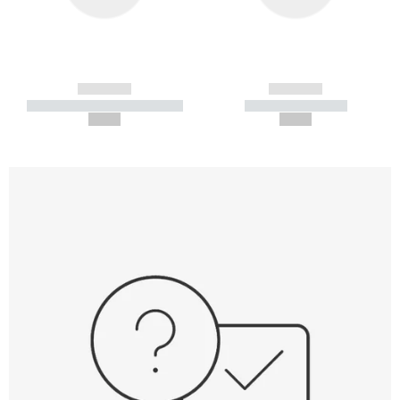
------------
------------
----------- ----------- -----------
----------- -----------
--,-- €
--,-- €