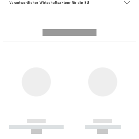
Verantwortlicher Wirtschaftsakteur für die EU
---------- --------------
------------
------------
----------- ----------- -----------
----------- -----------
--,-- €
--,-- €