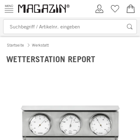
Zum Inhalt springen
Kundenkonto
Merkliste
0,00
Startseite
Werkstatt
WETTERSTATION REPORT