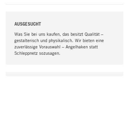
AUSGESUCHT
Was Sie bei uns kaufen, das besitzt Qualität –
gestalterisch und physikalisch. Wir bieten eine
zuverlässige Vorauswahl – Angelhaken statt
Schleppnetz sozusagen.
Nach oben
EINZIGARTIG
Viele Produkte in unserem Sortiment finden Sie nur
bei uns, darunter die M-Produkte – von MAGAZIN in
Zusammenarbeit mit Designern entwickelt und
selbst produziert.