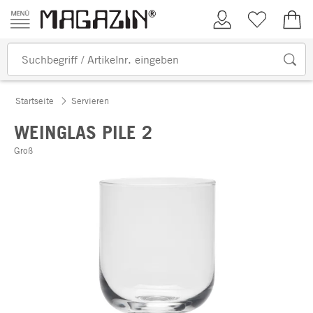
Zum Inhalt springen
Kundenkonto
Merkliste
0,00
Startseite
Servieren
WEINGLAS PILE 2
Groß