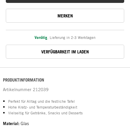
MERKEN
Vorrätig
,
Lieferung in 2-3 Werktagen
VERFÜGBARKEIT IM LADEN
PRODUKTINFORMATION
Artikelnummer
212039
Perfekt für Alltag und die festliche Tafel
Hohe Kratz- und Temperaturbeständigkeit
Vielseitig für Getränke, Snacks und Desserts
Material:
Glas