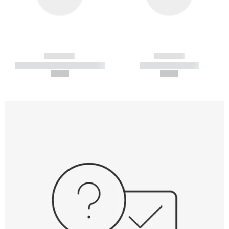
------------
------------
----------- ----------- -----------
----------- -----------
--,-- €
--,-- €