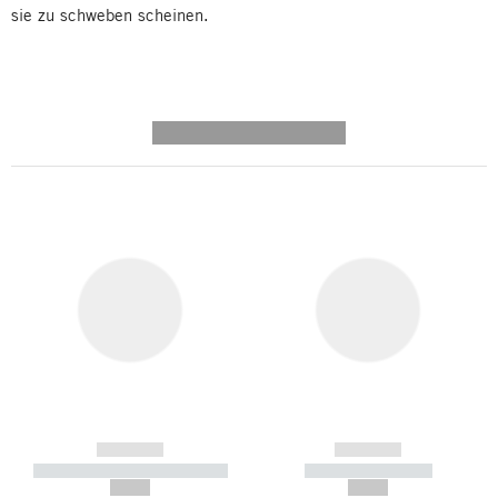
sie zu schweben scheinen.
---------- --------------
------------
------------
----------- ----------- -----------
----------- -----------
--,-- €
--,-- €