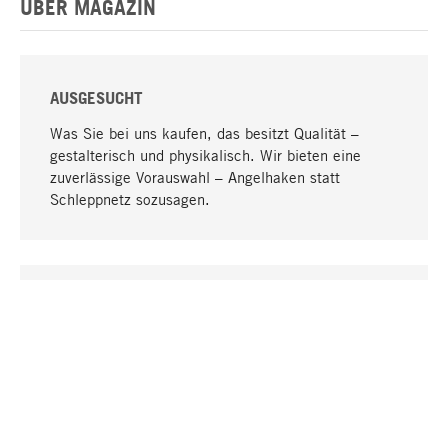
ÜBER MAGAZIN
AUSGESUCHT
Was Sie bei uns kaufen, das besitzt Qualität –
gestalterisch und physikalisch. Wir bieten eine
zuverlässige Vorauswahl – Angelhaken statt
Schleppnetz sozusagen.
Nach oben
EINZIGARTIG
Viele Produkte in unserem Sortiment finden Sie nur
bei uns, darunter die M-Produkte – von MAGAZIN in
Zusammenarbeit mit Designern entwickelt und
selbst produziert.