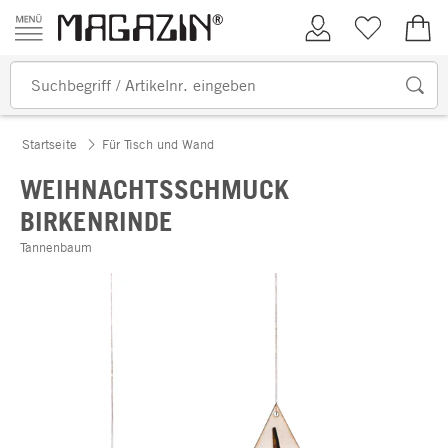
Zum Inhalt springen
Kundenkonto
Merkliste
0,00
Startseite
Für Tisch und Wand
WEIHNACHTSSCHMUCK
BIRKENRINDE
Tannenbaum