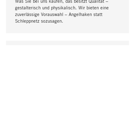
Was Sie bei uns kaufen, das besitzt Qualität –
gestalterisch und physikalisch. Wir bieten eine
zuverlässige Vorauswahl – Angelhaken statt
Schleppnetz sozusagen.
Nach oben
EINZIGARTIG
Viele Produkte in unserem Sortiment finden Sie nur
bei uns, darunter die M-Produkte – von MAGAZIN in
Zusammenarbeit mit Designern entwickelt und
selbst produziert.
GREIFBAR
In unseren Läden in Stuttgart, München, Köln und
Bonn finden Sie eine große Auswahl an Produkten