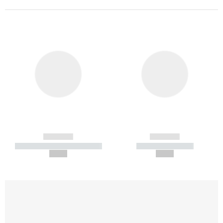
------------
------------
----------- ----------- -----------
----------- -----------
--,-- €
--,-- €