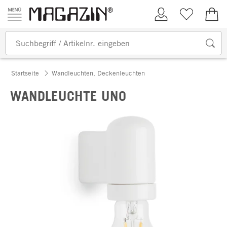
Zum Inhalt springen
Kundenkonto
Merkliste
0,00
Startseite
Wandleuchten, Deckenleuchten
WANDLEUCHTE UNO