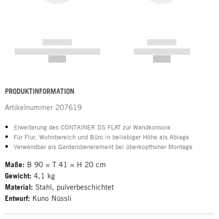
------------
------------
----------- ----------- -----------
----------- -----------
--,-- €
--,-- €
PRODUKTINFORMATION
Artikelnummer
207619
Erweiterung des CONTAINER DS FLAT zur Wandkonsole
Für Flur, Wohnbereich und Büro in beliebiger Höhe als Ablage
Verwendbar als Garderobenelement bei überkopfhoher Montage
Maße:
B 90 × T 41 × H 20 cm
Gewicht:
4,1 kg
Material:
Stahl, pulverbeschichtet
Entwurf:
Kuno Nüssli