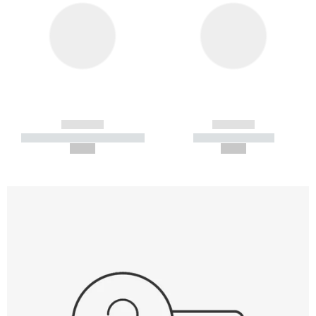
------------
------------
----------- ----------- -----------
----------- -----------
--,-- €
--,-- €