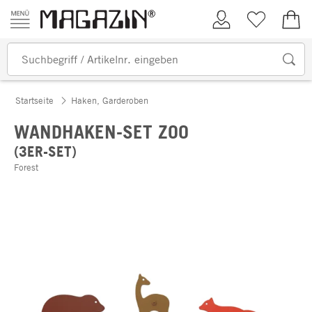
Zum Inhalt springen
Kundenkonto
Merkliste
0,00
Startseite
Haken, Garderoben
WANDHAKEN-SET ZOO
(3ER-SET)
Forest