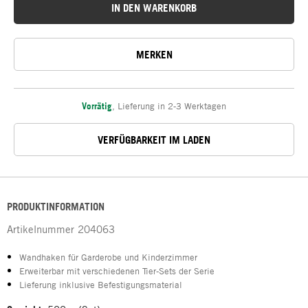
IN DEN WARENKORB
MERKEN
Vorrätig
,
Lieferung in 2-3 Werktagen
VERFÜGBARKEIT IM LADEN
PRODUKTINFORMATION
Artikelnummer
204063
Wandhaken für Garderobe und Kinderzimmer
Erweiterbar mit verschiedenen Tier-Sets der Serie
Lieferung inklusive Befestigungsmaterial