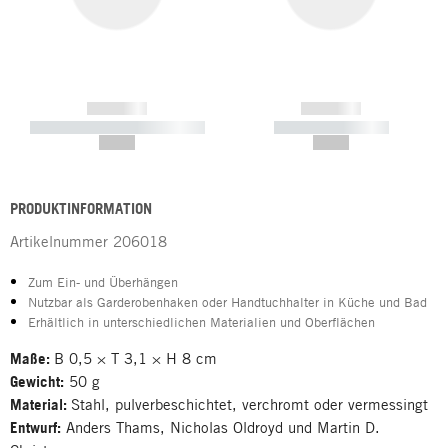
------------
------------
----------- ----------- -----------
----------- -----------
--,-- €
--,-- €
PRODUKTINFORMATION
Artikelnummer
206018
Zum Ein- und Überhängen
Nutzbar als Garderobenhaken oder Handtuchhalter in Küche und Bad
Erhältlich in unterschiedlichen Materialien und Oberflächen
Maße:
B 0,5 × T 3,1 × H 8 cm
Gewicht:
50 g
Material:
Stahl, pulverbeschichtet, verchromt oder vermessingt
Entwurf:
Anders Thams, Nicholas Oldroyd und Martin D.