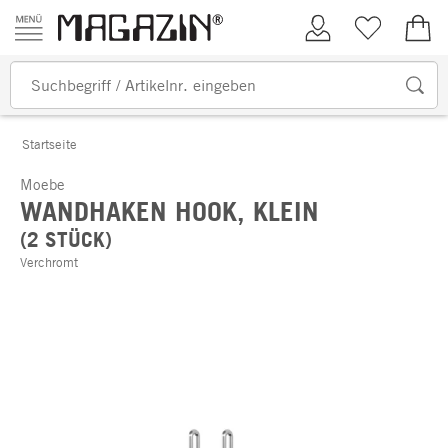
Zum Inhalt springen
Kundenkonto
Merkliste
0,00
Startseite
Moebe
WANDHAKEN HOOK, KLEIN
(2 STÜCK)
Verchromt