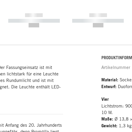
------------
------------
----------- ----------- -----------
----------- ----------- -----------
--,-- €
--,-- €
PRODUKTINFORM
er Fassungseinsatz ist mit
Artikelnummer
en lichtstark für eine Leuchte
Material:
Sockel
nes Rundumlicht und ist mit
Entwurf:
Duofo
gnet. Die Leuchte enthält LED-
Vier
Lichtstrom: 90
10 W.
Maße:
Ø 13,8 
eit Anfang des 20. Jahrhunderts
Gewicht:
1,3 kg
 ungefähr, denn Bromölla liegt