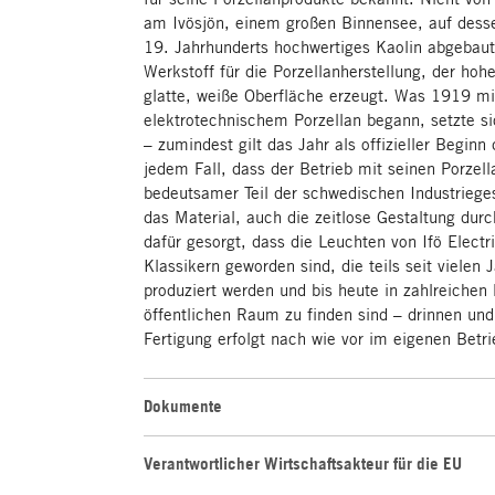
am Ivösjön, einem großen Binnensee, auf desse
19. Jahrhunderts hochwertiges Kaolin abgebau
Werkstoff für die Porzellanherstellung, der ho
glatte, weiße Oberfläche erzeugt. Was 1919 mi
elektrotechnischem Porzellan begann, setzte sic
– zumindest gilt das Jahr als offizieller Beginn 
jedem Fall, dass der Betrieb mit seinen Porzel
bedeutsamer Teil der schwedischen Industriege
das Material, auch die zeitlose Gestaltung du
dafür gesorgt, dass die Leuchten von Ifö Elect
Klassikern geworden sind, die teils seit vielen
produziert werden und bis heute in zahlreichen
öffentlichen Raum zu finden sind – drinnen un
Fertigung erfolgt nach wie vor im eigenen Betri
Dokumente
Verantwortlicher Wirtschaftsakteur für die EU