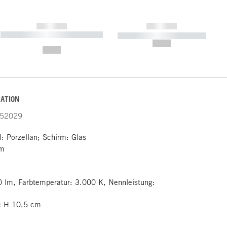
------------
------------
----------- ----------- ----------- ----
----------- ----------- -----------
-------
--,-- €
--,-- €
ATION
52029
: Porzellan; Schirm: Glas
rm
0 lm, Farbtemperatur: 3.000 K, Nennleistung:
× H 10,5 cm