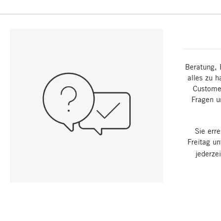
Beratung, 
alles zu h
Customer
Fragen u
Sie err
Freitag u
jederze