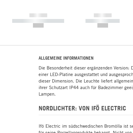
------------
------------
----------- ----------- -----------
----------- -----------
--,-- €
--,-- €
ALLGEMEINE INFORMATIONEN
Die Besonderheit dieser ergänzenden Version: D
einer LED-Platine ausgestattet und ausgesproch
dieser Dimension. Die Leuchte liefert allgemei
ihrer Schutzart IP44 auch für Badezimmer geei
Lampen.
NORDLICHTER: VON IFÖ ELECTRIC
Ifö Electric im südschwedischen Bromölla ist s
für seine Porzellanprodukte bekannt. Nicht von