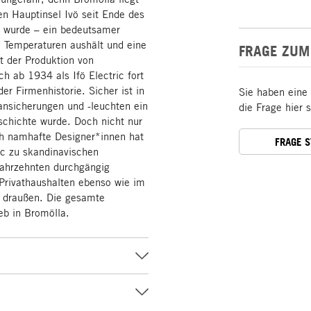
n Hauptinsel Ivö seit Ende des
t wurde – ein bedeutsamer
he Temperaturen aushält und eine
FRAGE ZUM
t der Produktion von
h ab 1934 als Ifö Electric fort
der Firmenhistorie. Sicher ist in
Sie haben eine
lansicherungen und -leuchten ein
die Frage hier 
schichte wurde. Doch nicht nur
rch namhafte Designer*innen hat
FRAGE 
ric zu skandinavischen
 Jahrzehnten durchgängig
 Privathaushalten ebenso wie im
d draußen. Die gesamte
eb in Bromölla.