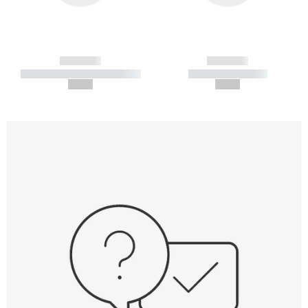
------------
------------
----------- ----------- -----------
----------- -----------
--,-- €
--,-- €