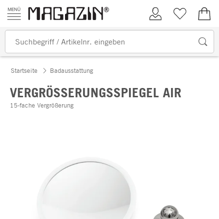
Zum Inhalt springen
Kundenkonto
Merkliste
0,00
Startseite
Badausstattung
VERGRÖSSERUNGSSPIEGEL AIR
15-fache Vergrößerung