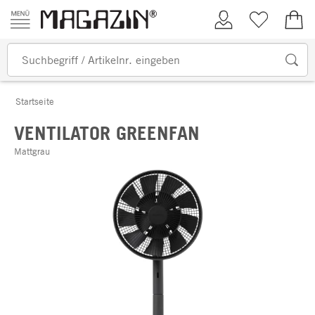
Zum Inhalt springen
Kundenkonto
Merkliste
0,00
Startseite
VENTILATOR GREENFAN
Mattgrau