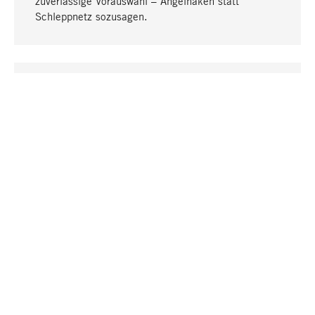
zuverlässige Vorauswahl – Angelhaken statt
Schleppnetz sozusagen.
Nach oben
EINZIGARTIG
Viele Produkte in unserem Sortiment finden Sie nur
bei uns, darunter die M-Produkte – von MAGAZIN in
Zusammenarbeit mit Designern entwickelt und
selbst produziert.
GREIFBAR
In unseren Läden in Stuttgart, München, Köln und
Bonn finden Sie eine große Auswahl an Produkten
sowie fach- und sachkundige Mitarbeiter.