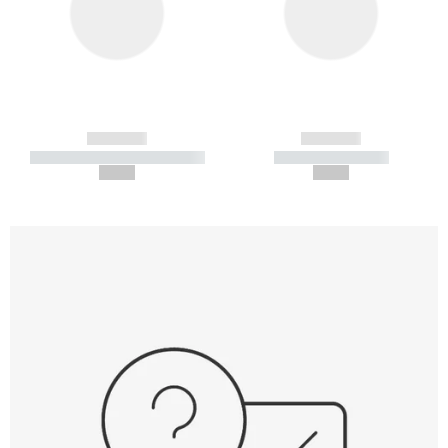
------------
------------
----------- ----------- -----------
----------- -----------
--,-- €
--,-- €