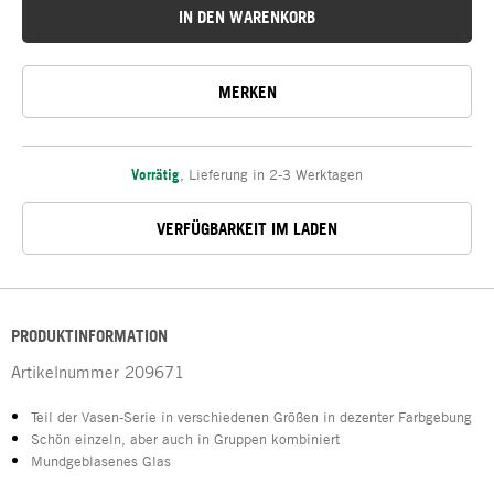
IN DEN WARENKORB
MERKEN
Vorrätig
,
Lieferung in 2-3 Werktagen
VERFÜGBARKEIT IM LADEN
PRODUKTINFORMATION
Artikelnummer
209671
Teil der Vasen-Serie in verschiedenen Größen in dezenter Farbgebung
Schön einzeln, aber auch in Gruppen kombiniert
Mundgeblasenes Glas