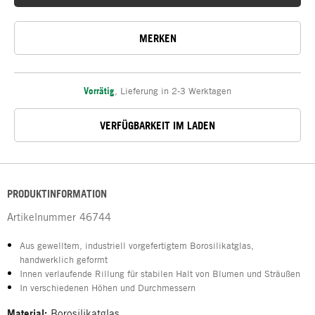
MERKEN
Vorrätig
,
Lieferung in 2-3 Werktagen
VERFÜGBARKEIT IM LADEN
PRODUKTINFORMATION
Artikelnummer
46744
Aus gewelltem, industriell vorgefertigtem Borosilikatglas,
handwerklich geformt
Innen verlaufende Rillung für stabilen Halt von Blumen und Sträußen
In verschiedenen Höhen und Durchmessern
Material:
Borosilikatglas