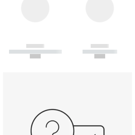
------------
------------
----------- ----------- -----------
----------- -----------
--,-- €
--,-- €