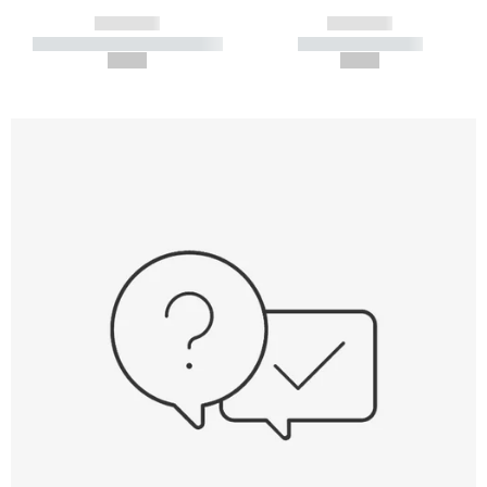
------------
------------
----------- ----------- -----------
----------- -----------
--,-- €
--,-- €