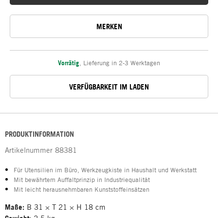
MERKEN
Vorrätig
,
Lieferung in 2-3 Werktagen
VERFÜGBARKEIT IM LADEN
PRODUKTINFORMATION
Artikelnummer
88381
Für Utensilien im Büro, Werkzeugkiste in Haushalt und Werkstatt
Mit bewährtem Auffaltprinzip in Industriequalität
Mit leicht herausnehmbaren Kunststoffeinsätzen
Maße:
B 31 × T 21 × H 18 cm