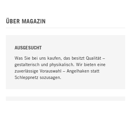
ÜBER MAGAZIN
AUSGESUCHT
Was Sie bei uns kaufen, das besitzt Qualität –
gestalterisch und physikalisch. Wir bieten eine
zuverlässige Vorauswahl – Angelhaken statt
Schleppnetz sozusagen.
Nach oben
EINZIGARTIG
Viele Produkte in unserem Sortiment finden Sie nur
bei uns, darunter die M-Produkte – von MAGAZIN in