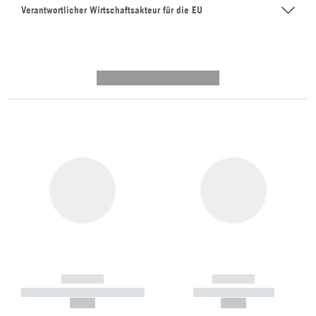
Verantwortlicher Wirtschaftsakteur für die EU
---------- --------------
------------
------------
----------- ----------- -----------
----------- -----------
--,-- €
--,-- €