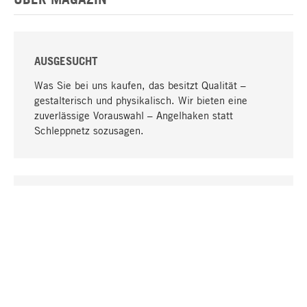
AUSGESUCHT
Was Sie bei uns kaufen, das besitzt Qualität –
gestalterisch und physikalisch. Wir bieten eine
zuverlässige Vorauswahl – Angelhaken statt
Schleppnetz sozusagen.
Nach oben
EINZIGARTIG
Viele Produkte in unserem Sortiment finden Sie nur
bei uns, darunter die M-Produkte – von MAGAZIN in
Zusammenarbeit mit Designern entwickelt und
selbst produziert.