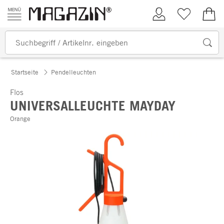
Zum Inhalt springen
Kundenkonto
Merkliste
0,00
Startseite
Pendelleuchten
Flos
UNIVERSALLEUCHTE MAYDAY
Orange