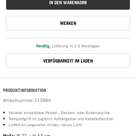
IN DEN WARENKORB
MERKEN
Vorrätig
,
Lieferung in 2-3 Werktagen
VERFÜGBARKEIT IM LADEN
PRODUKTINFORMATION
Artikelnummer
213984
Variabel einsetzbare Pendel-, Decken- oder Bodenleuchte
Transportgriff ist zugleich Aufhängeöse und Kabelaufwickler
Liefert ein angenehm mildes, helles Licht
Maße:
Ø 22 × H 53 cm