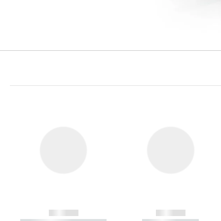
------------
------------