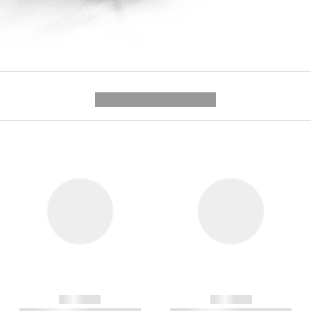
---------- --------------
------------
------------