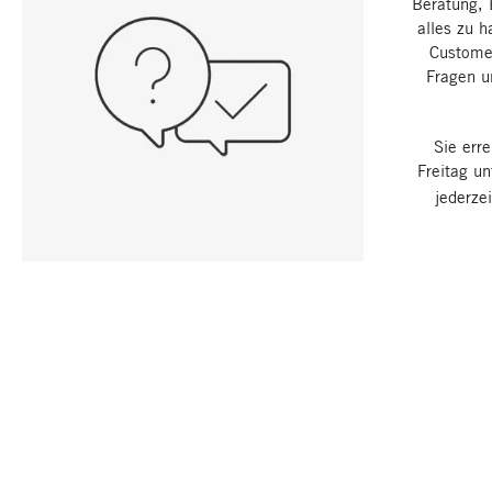
Beratung, 
alles zu h
Customer
Fragen u
Sie err
Freitag u
jederze