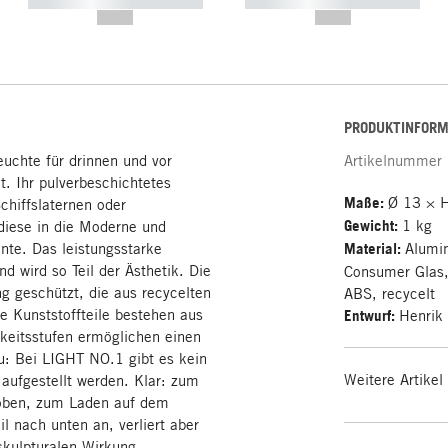
----------- ----------- -----------
----------- ----------- -----------
--,-- €
--,-- €
PRODUKTINFORM
euchte für drinnen und vor
Artikelnummer
t. Ihr pulverbeschichtetes
Maße:
Ø 13 × 
chiffslaternen oder
Gewicht:
1 kg
 diese in die Moderne und
ante. Das leistungsstarke
Material:
Alumin
d wird so Teil der Ästhetik. Die
Consumer Glas,
g geschützt, die aus recycelten
ABS, recycelt
ie Kunststoffteile bestehen aus
Entwurf:
Henrik
gkeitsstufen ermöglichen einen
u: Bei LIGHT NO.1 gibt es kein
Weitere Artikel
aufgestellt werden. Klar: zum
oben, zum Laden auf dem
l nach unten an, verliert aber
skulpturalen Wirkung.