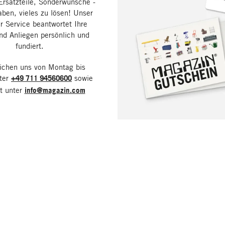
Ersatzteile, Sonderwünsche -
aben, vieles zu lösen! Unser
 Service beantwortet Ihre
nd Anliegen persönlich und
fundiert.
eichen uns von Montag bis
nter
+49 711 94560600
sowie
it unter
info@magazin.com