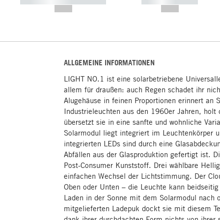
----------- ----------- -----------
----------- -----------
--,-- €
--,-- €
ALLGEMEINE INFORMATIONEN
LIGHT NO.1 ist eine solarbetriebene Universall
allem für draußen: auch Regen schadet ihr nich
Alugehäuse in feinen Proportionen erinnert an S
Industrieleuchten aus den 1960er Jahren, holt
übersetzt sie in eine sanfte und wohnliche Vari
Solarmodul liegt integriert im Leuchtenkörper un
integrierten LEDs sind durch eine Glasabdeckun
Abfällen aus der Glasproduktion gefertigt ist. D
Post-Consumer Kunststoff. Drei wählbare Helli
einfachen Wechsel der Lichtstimmung. Der Clo
Oben oder Unten – die Leuchte kann beidseitig 
Laden in der Sonne mit dem Solarmodul nach 
mitgelieferten Ladepuk dockt sie mit diesem Tei
dank ihrer durchdachten Form nichts von ihrer 