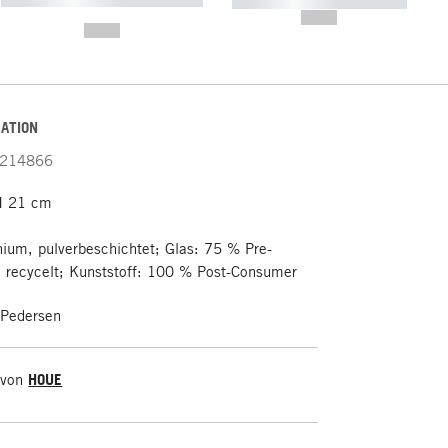
----------- ----------- -----------
-------
--,-- €
--,-- €
ATION
214866
H 21 cm
ium, pulverbeschichtet; Glas: 75 % Pre-
 recycelt; Kunststoff: 100 % Post-Consumer
 Pedersen
 von
HOUE