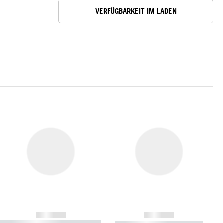
VERFÜGBARKEIT IM LADEN
------------
------------
----------- ----------- ----------- ----