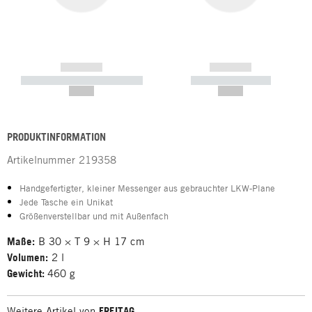
------------
------------
----------- ----------- -----------
----------- -----------
--,-- €
--,-- €
PRODUKTINFORMATION
Artikelnummer
219358
Handgefertigter, kleiner Messenger aus gebrauchter LKW-Plane
Jede Tasche ein Unikat
Größenverstellbar und mit Außenfach
Maße:
B 30 × T 9 × H 17 cm
Volumen:
2 l
Gewicht:
460 g
Weitere Artikel von
FREITAG