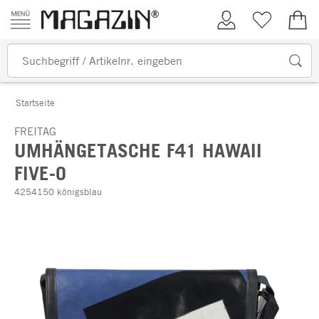
Zum Inhalt springen
Kundenkonto
Merkliste
0,00
Startseite
FREITAG
UMHÄNGETASCHE F41 HAWAII
FIVE-O
4254150 königsblau