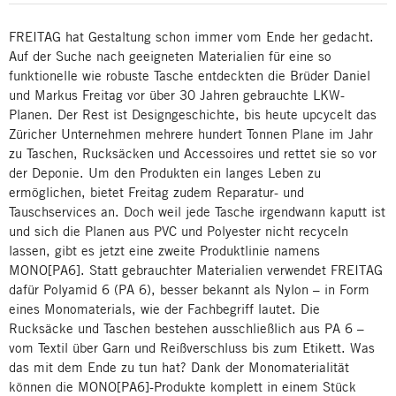
FREITAG hat Gestaltung schon immer vom Ende her gedacht.
Auf der Suche nach geeigneten Materialien für eine so
funktionelle wie robuste Tasche entdeckten die Brüder Daniel
und Markus Freitag vor über 30 Jahren gebrauchte LKW-
Planen. Der Rest ist Designgeschichte, bis heute upcycelt das
Züricher Unternehmen mehrere hundert Tonnen Plane im Jahr
zu Taschen, Rucksäcken und Accessoires und rettet sie so vor
der Deponie. Um den Produkten ein langes Leben zu
ermöglichen, bietet Freitag zudem Reparatur- und
Tauschservices an. Doch weil jede Tasche irgendwann kaputt ist
und sich die Planen aus PVC und Polyester nicht recyceln
lassen, gibt es jetzt eine zweite Produktlinie namens
MONO[PA6]. Statt gebrauchter Materialien verwendet FREITAG
dafür Polyamid 6 (PA 6), besser bekannt als Nylon – in Form
eines Monomaterials, wie der Fachbegriff lautet. Die
Rucksäcke und Taschen bestehen ausschließlich aus PA 6 –
vom Textil über Garn und Reißverschluss bis zum Etikett. Was
das mit dem Ende zu tun hat? Dank der Monomaterialität
können die MONO[PA6]-Produkte komplett in einem Stück