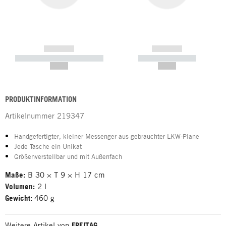
------------
------------
----------- ----------- -----------
----------- -----------
--,-- €
--,-- €
PRODUKTINFORMATION
Artikelnummer
219347
Handgefertigter, kleiner Messenger aus gebrauchter LKW-Plane
Jede Tasche ein Unikat
Größenverstellbar und mit Außenfach
Maße:
B 30 × T 9 × H 17 cm
Volumen:
2 l
Gewicht:
460 g
Weitere Artikel von
FREITAG