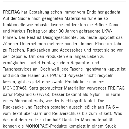
FREITAG hat Gestaltung schon immer vom Ende her gedacht.
Auf der Suche nach geeigneten Materialien für eine so
funktionelle wie robuste Tasche entdeckten die Brüder Daniel
und Markus Freitag vor über 30 Jahren gebrauchte LKW-
Planen. Der Rest ist Designgeschichte, bis heute upcycelt das
Züricher Unternehmen mehrere hundert Tonnen Plane im Jahr
zu Taschen, Rucksäcken und Accessoires und rettet sie so vor
der Deponie. Um den Produkten ein langes Leben zu
ermöglichen, bietet Freitag zudem Reparatur- und
Tauschservices an. Doch weil jede Tasche irgendwann kaputt ist
und sich die Planen aus PVC und Polyester nicht recyceln
lassen, gibt es jetzt eine zweite Produktlinie namens
MONO[PA6]. Statt gebrauchter Materialien verwendet FREITAG
dafür Polyamid 6 (PA 6), besser bekannt als Nylon – in Form
eines Monomaterials, wie der Fachbegriff lautet. Die
Rucksäcke und Taschen bestehen ausschließlich aus PA 6 –
vom Textil über Garn und Reißverschluss bis zum Etikett. Was
das mit dem Ende zu tun hat? Dank der Monomaterialität
können die MONO[PA6]-Produkte komplett in einem Stück