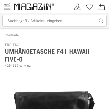
Zum Inhalt springen
Kundenkonto
Merkliste
0,00
Startseite
FREITAG
UMHÄNGETASCHE F41 HAWAII
FIVE-O
4254119 schwarz