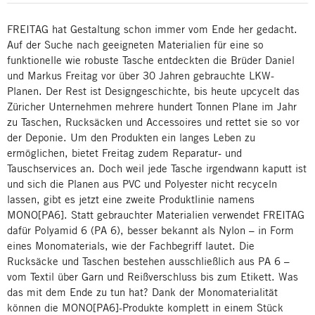
FREITAG hat Gestaltung schon immer vom Ende her gedacht.
Auf der Suche nach geeigneten Materialien für eine so
funktionelle wie robuste Tasche entdeckten die Brüder Daniel
und Markus Freitag vor über 30 Jahren gebrauchte LKW-
Planen. Der Rest ist Designgeschichte, bis heute upcycelt das
Züricher Unternehmen mehrere hundert Tonnen Plane im Jahr
zu Taschen, Rucksäcken und Accessoires und rettet sie so vor
der Deponie. Um den Produkten ein langes Leben zu
ermöglichen, bietet Freitag zudem Reparatur- und
Tauschservices an. Doch weil jede Tasche irgendwann kaputt ist
und sich die Planen aus PVC und Polyester nicht recyceln
lassen, gibt es jetzt eine zweite Produktlinie namens
MONO[PA6]. Statt gebrauchter Materialien verwendet FREITAG
dafür Polyamid 6 (PA 6), besser bekannt als Nylon – in Form
eines Monomaterials, wie der Fachbegriff lautet. Die
Rucksäcke und Taschen bestehen ausschließlich aus PA 6 –
vom Textil über Garn und Reißverschluss bis zum Etikett. Was
das mit dem Ende zu tun hat? Dank der Monomaterialität
können die MONO[PA6]-Produkte komplett in einem Stück