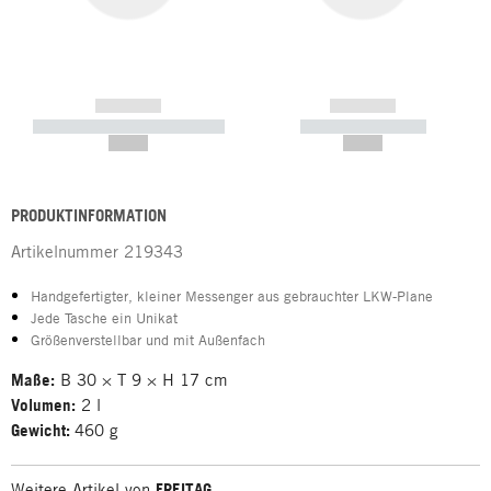
------------
------------
----------- ----------- -----------
----------- -----------
--,-- €
--,-- €
PRODUKTINFORMATION
Artikelnummer
219343
Handgefertigter, kleiner Messenger aus gebrauchter LKW-Plane
Jede Tasche ein Unikat
Größenverstellbar und mit Außenfach
Maße:
B 30 × T 9 × H 17 cm
Volumen:
2 l
Gewicht:
460 g
Weitere Artikel von
FREITAG