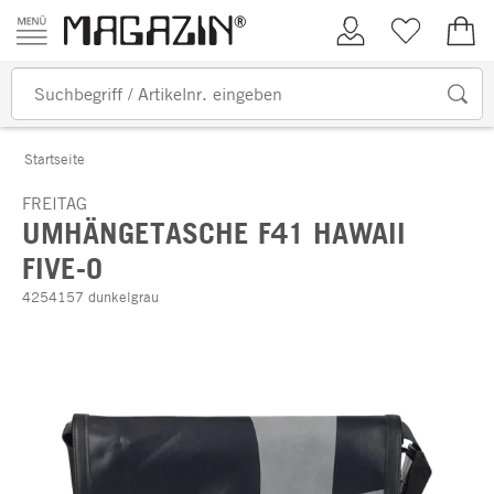
Zum Inhalt springen
Kundenkonto
Merkliste
0,00
Startseite
FREITAG
UMHÄNGETASCHE F41 HAWAII
FIVE-O
4254157 dunkelgrau