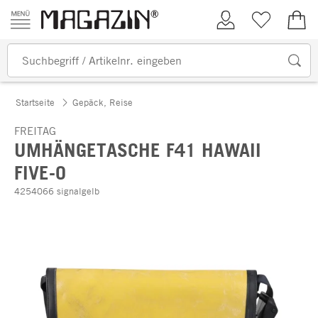
Zum Inhalt springen
Kundenkonto
Merkliste
0,00
Startseite
Gepäck, Reise
FREITAG
UMHÄNGETASCHE F41 HAWAII
FIVE-O
4254066 signalgelb