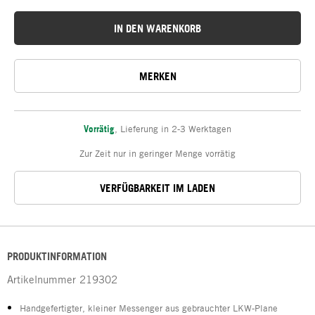
IN DEN WARENKORB
MERKEN
Vorrätig
,
Lieferung in 2-3 Werktagen
Zur Zeit nur in geringer Menge vorrätig
VERFÜGBARKEIT IM LADEN
PRODUKTINFORMATION
Artikelnummer
219302
Handgefertigter, kleiner Messenger aus gebrauchter LKW-Plane