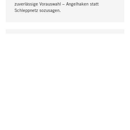
zuverlässige Vorauswahl – Angelhaken statt
Schleppnetz sozusagen.
Nach oben
EINZIGARTIG
Viele Produkte in unserem Sortiment finden Sie nur
bei uns, darunter die M-Produkte – von MAGAZIN in
Zusammenarbeit mit Designern entwickelt und
selbst produziert.
GREIFBAR
In unseren Läden in Stuttgart, München, Köln und
Bonn finden Sie eine große Auswahl an Produkten
sowie fach- und sachkundige Mitarbeiter.