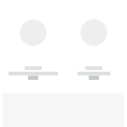
------------
------------
----------- ----------- -----------
----------- -----------
--,-- €
--,-- €