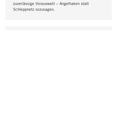
zuverlässige Vorauswahl – Angelhaken statt
Schleppnetz sozusagen.
Nach oben
EINZIGARTIG
Viele Produkte in unserem Sortiment finden Sie nur
bei uns, darunter die M-Produkte – von MAGAZIN in
Zusammenarbeit mit Designern entwickelt und
selbst produziert.
GREIFBAR
In unseren Läden in Stuttgart, München, Köln und
Bonn finden Sie eine große Auswahl an Produkten
sowie fach- und sachkundige Mitarbeiter.