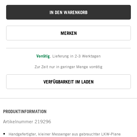
IN DEN WARENKORB
MERKEN
Vorrätig
,
Lieferung in 2-3 Werktagen
Zur Zeit nur in geringer Menge vorrätig
VERFÜGBARKEIT IM LADEN
PRODUKTINFORMATION
Artikelnummer
219296
Handgefertigter, kleiner Messenger aus gebrauchter LKW-Plane