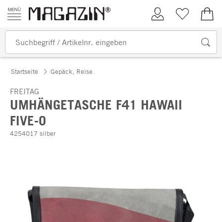
Zum Inhalt springen
Kundenkonto
Merkliste
0,00
Startseite
Gepäck, Reise
FREITAG
UMHÄNGETASCHE F41 HAWAII
FIVE-O
4254017 silber