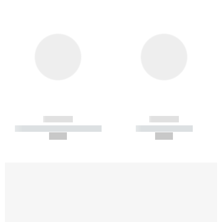
------------
------------
----------- ----------- -----------
----------- -----------
--,-- €
--,-- €