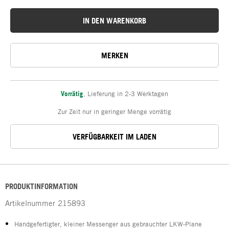
IN DEN WARENKORB
MERKEN
Vorrätig
,
Lieferung in 2-3 Werktagen
Zur Zeit nur in geringer Menge vorrätig
VERFÜGBARKEIT IM LADEN
PRODUKTINFORMATION
Artikelnummer
215893
Handgefertigter, kleiner Messenger aus gebrauchter LKW-Plane