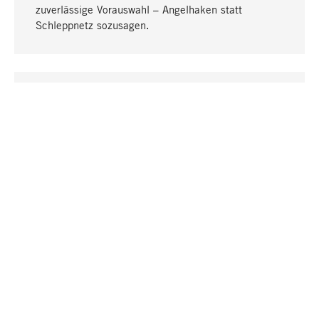
zuverlässige Vorauswahl – Angelhaken statt
Schleppnetz sozusagen.
Nach oben
EINZIGARTIG
Viele Produkte in unserem Sortiment finden Sie nur
bei uns, darunter die M-Produkte – von MAGAZIN in
Zusammenarbeit mit Designern entwickelt und
selbst produziert.
GREIFBAR
In unseren Läden in Stuttgart, München, Köln und
Bonn finden Sie eine große Auswahl an Produkten
sowie fach- und sachkundige Mitarbeiter.