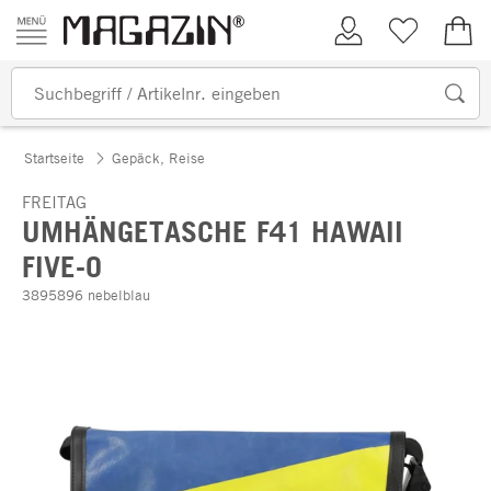
Zum Inhalt springen
Kundenkonto
Merkliste
0,00
Startseite
Gepäck, Reise
FREITAG
UMHÄNGETASCHE F41 HAWAII
FIVE-O
3895896 nebelblau