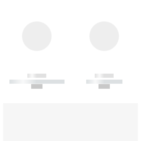
------------
------------
----------- ----------- -----------
----------- -----------
--,-- €
--,-- €