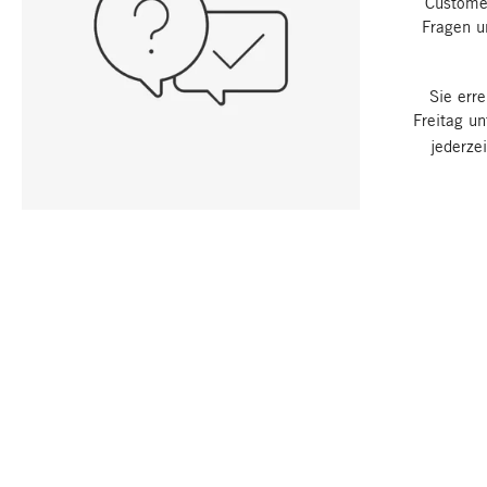
Customer
Fragen u
Sie err
Freitag u
jederze