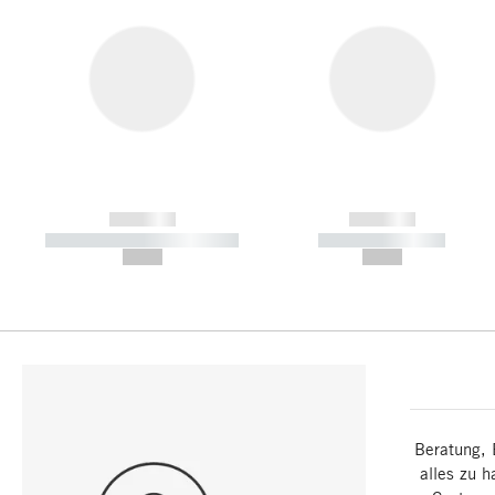
------------
------------
----------- ----------- -----------
----------- -----------
--,-- €
--,-- €
Beratung, 
alles zu h