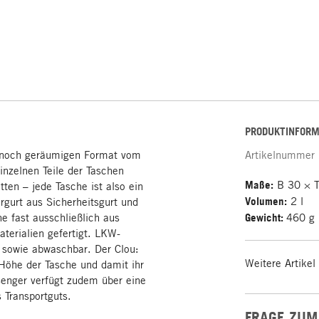
PRODUKTINFORM
nnoch geräumigen Format vom
Artikelnummer
inzelnen Teile der Taschen
Maße:
B 30 × T
en – jede Tasche ist also ein
Volumen:
2 l
rgurt aus Sicherheitsgurt und
e fast ausschließlich aus
Gewicht:
460 g
terialien gefertigt. LKW-
t sowie abwaschbar. Der Clou:
Weitere Artikel
 Höhe der Tasche und damit ihr
enger verfügt zudem über eine
 Transportguts.
FRAGE ZUM