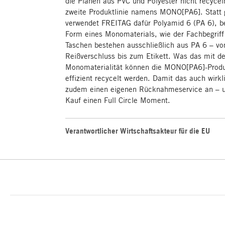
die Planen aus PVC und Polyester nicht recyceln
zweite Produktlinie namens MONO[PA6]. Statt 
verwendet FREITAG dafür Polyamid 6 (PA 6), be
Form eines Monomaterials, wie der Fachbegriff
Taschen bestehen ausschließlich aus PA 6 – vo
Reißverschluss bis zum Etikett. Was das mit d
Monomaterialität können die MONO[PA6]-Produ
effizient recycelt werden. Damit das auch wirkl
zudem einen eigenen Rücknahmeservice an – u
Kauf einen Full Circle Moment.
Verantwortlicher Wirtschaftsakteur für die EU