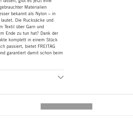
 lassen, gibt es jetzt eine
gebrauchter Materialien
sser bekannt als Nylon – in
 lautet. Die Rucksäcke und
m Textil über Garn und
em Ende zu tun hat? Dank der
kte komplett in einem Stück
ich passiert, bietet FREITAG
nd garantiert damit schon beim
---------- --------------