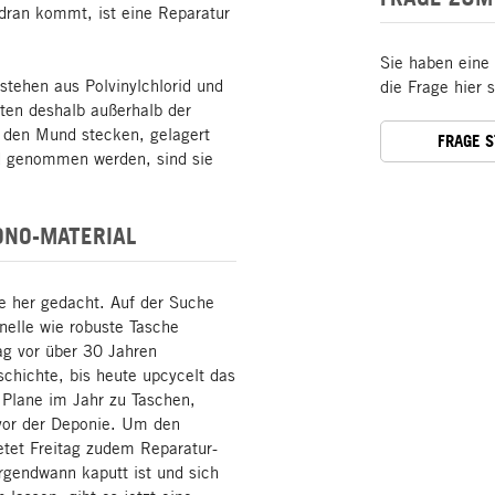
dran kommt, ist eine Reparatur
Sie haben eine
tehen aus Polvinylchlorid und
die Frage hier 
ten deshalb außerhalb der
n den Mund stecken, gelagert
FRAGE 
d genommen werden, sind sie
ONO-MATERIAL
 her gedacht. Auf der Suche
onelle wie robuste Tasche
ag vor über 30 Jahren
chichte, bis heute upcycelt das
Plane im Jahr zu Taschen,
 vor der Deponie. Um den
etet Freitag zudem Reparatur-
rgendwann kaputt ist und sich