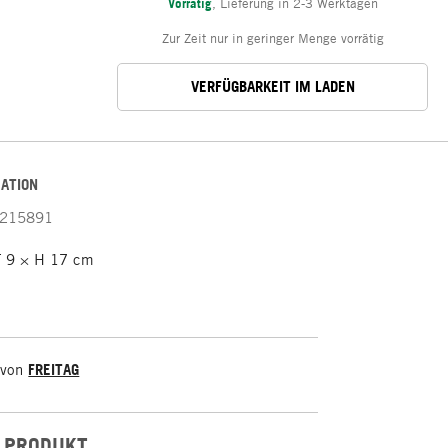
Vorrätig
,
Lieferung in 2-3 Werktagen
Zur Zeit nur in geringer Menge vorrätig
VERFÜGBARKEIT IM LADEN
ATION
215891
 9 × H 17 cm
 von
FREITAG
 PRODUKT