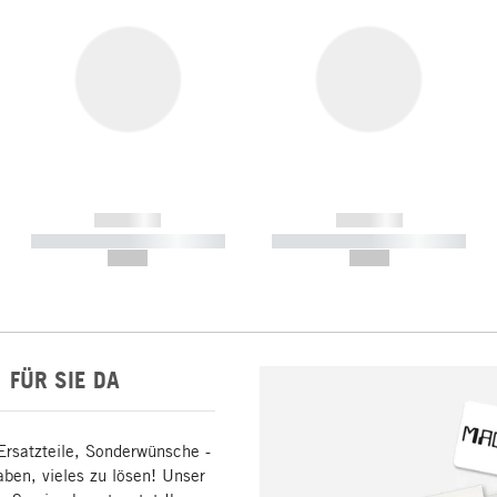
------------
------------
----------- ----------- -----------
----------- ----------- -----------
--,-- €
--,-- €
FÜR SIE DA
Ersatzteile, Sonderwünsche -
aben, vieles zu lösen! Unser