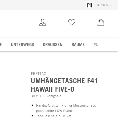
Deutsch
Kundenkonto
Merkliste
0,00 €
F
UNTERWEGS
DRAUSSEN
RÄUME
%
FREITAG
UMHÄNGETASCHE F41
HAWAII FIVE-O
3835139 königsblau
Handgefertigter, kleiner Messenger aus
gebrauchter LKW-Plane
Jede Tasche ein Unikat