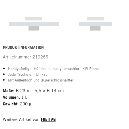
------------
------------
----------- ----------- -----------
----------- -----------
--,-- €
--,-- €
PRODUKTINFORMATION
Artikelnummer
219265
Handgefertigte Hüfttasche aus gebrauchter LKW-Plane
Jede Tasche ein Unikat
Mit Außenfach und Bügelschlosshalfter
Maße:
B 23 × T 5,5 × H 14 cm
Volumen:
1 L
Gewicht:
290 g
Weitere Artikel von
FREITAG