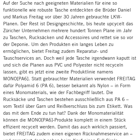
Auf der Suche nach geeigneten Materialien für eine so
funktionelle wie robuste Tasche entdeckten die Brüder Daniel
und Markus Freitag vor über 30 Jahren gebrauchte LKW-
Planen. Der Rest ist Designgeschichte, bis heute upcycelt das
Züricher Unternehmen mehrere hundert Tonnen Plane im Jahr
zu Taschen, Rucksäcken und Accessoires und rettet sie so vor
der Deponie. Um den Produkten ein langes Leben zu
ermöglichen, bietet Freitag zudem Reparatur- und
Tauschservices an. Doch weil jede Tasche irgendwann kaputt ist
und sich die Planen aus PVC und Polyester nicht recyceln
lassen, gibt es jetzt eine zweite Produktlinie namens
MONO[PA6]. Statt gebrauchter Materialien verwendet FREITAG
dafür Polyamid 6 (PA 6), besser bekannt als Nylon – in Form
eines Monomaterials, wie der Fachbegriff lautet. Die
Rucksäcke und Taschen bestehen ausschließlich aus PA 6 –
vom Textil über Garn und Reißverschluss bis zum Etikett. Was
das mit dem Ende zu tun hat? Dank der Monomaterialität
können die MONO[PA6]-Produkte komplett in einem Stück
effizient recycelt werden. Damit das auch wirklich passiert,
bietet FREITAG zudem einen eigenen Rücknahmeservice an –