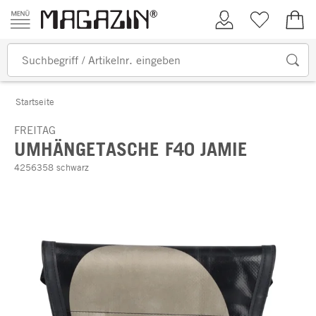
Zum Inhalt springen
Kundenkonto
Merkliste
0,00
Startseite
FREITAG
UMHÄNGETASCHE F40 JAMIE
4256358 schwarz