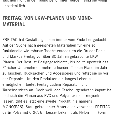
Taschen nicht in den Mund genommen werden, sind sie völlig
unbedenklich.
FREITAG: VON LKW-PLANEN UND MONO-
MATERIAL
FREITAG hat Gestaltung schon immer vom Ende her gedacht.
Auf der Suche nach geeigneten Materialien für eine so
funktionelle wie robuste Tasche entdeckten die Brüder Daniel
und Markus Freitag vor über 30 Jahren gebrauchte LKW-
Planen. Der Rest ist Designgeschichte, bis heute upcycelt das
Züricher Unternehmen mehrere hundert Tonnen Plane im Jahr
zu Taschen, Rucksäcken und Accessoires und rettet sie so vor
der Deponie. Um den Produkten ein langes Leben zu
ermöglichen, bietet Freitag zudem Reparatur- und
Tauschservices an. Doch weil jede Tasche irgendwann kaputt ist
und sich die Planen aus PVC und Polyester nicht recyceln
lassen, gibt es jetzt eine zweite Produktlinie namens
MONO[PA6]. Statt gebrauchter Materialien verwendet FREITAG
dafür Polyamid 6 (PA 6), besser bekannt als Nylon – in Form