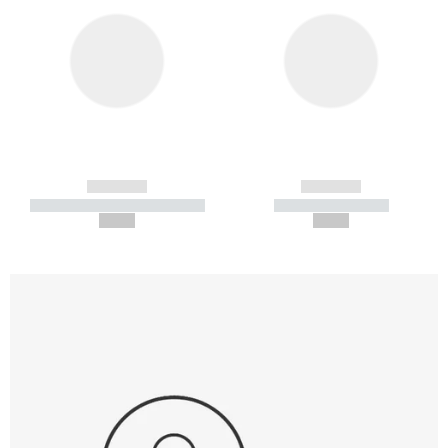
------------
------------
----------- ----------- -----------
----------- -----------
--,-- €
--,-- €