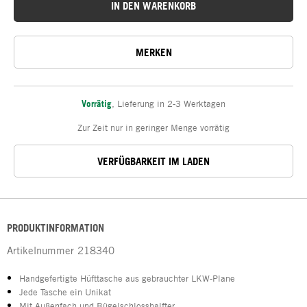
IN DEN WARENKORB
MERKEN
Vorrätig
,
Lieferung in 2-3 Werktagen
Zur Zeit nur in geringer Menge vorrätig
VERFÜGBARKEIT IM LADEN
PRODUKTINFORMATION
Artikelnummer
218340
Handgefertigte Hüfttasche aus gebrauchter LKW-Plane
Jede Tasche ein Unikat
Mit Außenfach und Bügelschlosshalfter