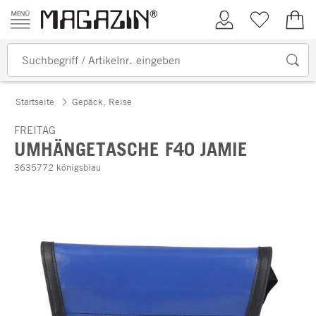
Zum Inhalt springen
Kundenkonto
Merkliste
0,00
Startseite
Gepäck, Reise
FREITAG
UMHÄNGETASCHE F40 JAMIE
3635772 königsblau