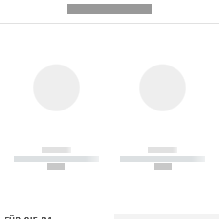
---------- --------------
------------
------------
----------- ----------- -----------
----------- ----------- -----------
--,-- €
--,-- €