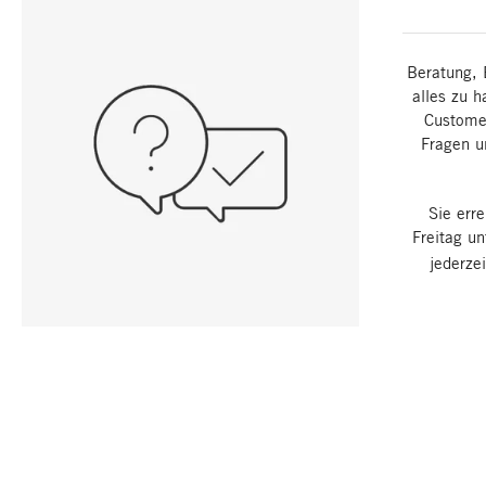
Beratung, 
alles zu h
Customer
Fragen u
Sie err
Freitag u
jederze