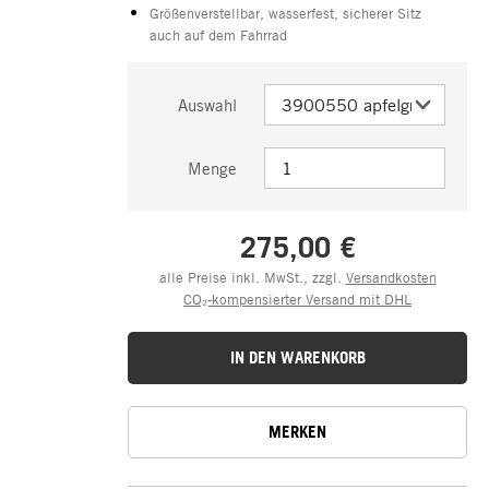
Größenverstellbar, wasserfest, sicherer Sitz
auch auf dem Fahrrad
Auswahl
Menge
275,00 €
alle Preise inkl. MwSt., zzgl.
Versandkosten
CO₂-kompensierter Versand mit DHL
IN DEN WARENKORB
MERKEN