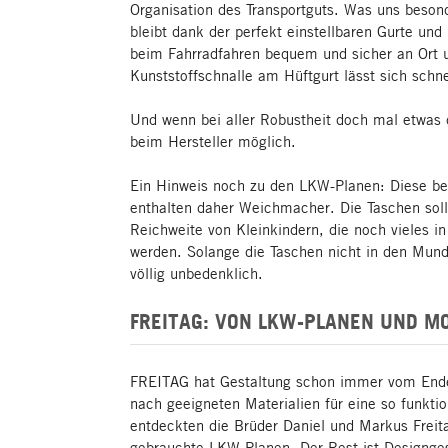
Organisation des Transportguts. Was uns beson
bleibt dank der perfekt einstellbaren Gurte und
beim Fahrradfahren bequem und sicher an Ort u
Kunststoffschnalle am Hüftgurt lässt sich schne
Und wenn bei aller Robustheit doch mal etwas 
beim Hersteller möglich.
Ein Hinweis noch zu den LKW-Planen: Diese bes
enthalten daher Weichmacher. Die Taschen soll
Reichweite von Kleinkindern, die noch vieles i
werden. Solange die Taschen nicht in den Mun
völlig unbedenklich.
FREITAG: VON LKW-PLANEN UND M
FREITAG hat Gestaltung schon immer vom Ende
nach geeigneten Materialien für eine so funkti
entdeckten die Brüder Daniel und Markus Freit
gebrauchte LKW-Planen. Der Rest ist Designges