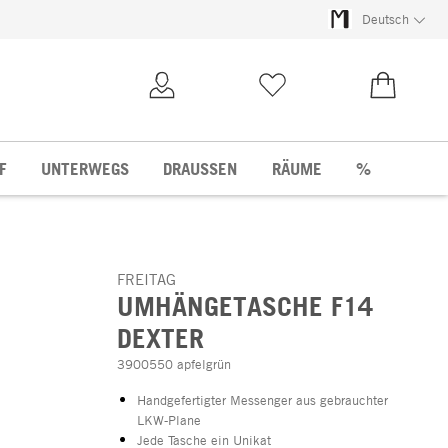
Deutsch
Kundenkonto
Merkliste
0,00 €
F
UNTERWEGS
DRAUSSEN
RÄUME
%
FREITAG
UMHÄNGETASCHE F14
DEXTER
3900550 apfelgrün
Handgefertigter Messenger aus gebrauchter
LKW-Plane
Jede Tasche ein Unikat