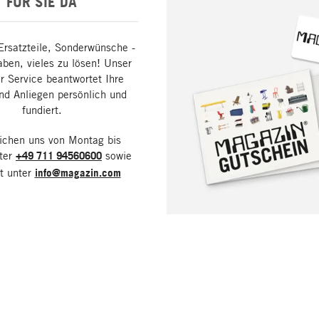
FÜR SIE DA
Ersatzteile, Sonderwünsche -
aben, vieles zu lösen! Unser
 Service beantwortet Ihre
nd Anliegen persönlich und
fundiert.
eichen uns von Montag bis
nter
+49 711 94560600
sowie
it unter
info@magazin.com