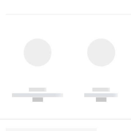
------------
------------
----------- ----------- -----------
----------- -----------
--,-- €
--,-- €