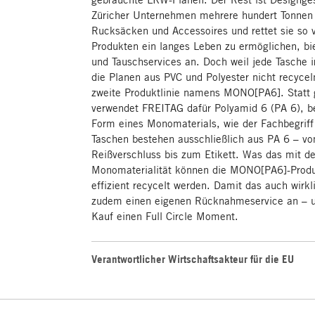
Züricher Unternehmen mehrere hundert Tonnen 
Rucksäcken und Accessoires und rettet sie so
Produkten ein langes Leben zu ermöglichen, bi
und Tauschservices an. Doch weil jede Tasche i
die Planen aus PVC und Polyester nicht recyceln
zweite Produktlinie namens MONO[PA6]. Statt 
verwendet FREITAG dafür Polyamid 6 (PA 6), be
Form eines Monomaterials, wie der Fachbegriff
Taschen bestehen ausschließlich aus PA 6 – vo
Reißverschluss bis zum Etikett. Was das mit d
Monomaterialität können die MONO[PA6]-Produ
effizient recycelt werden. Damit das auch wirkl
zudem einen eigenen Rücknahmeservice an – u
Kauf einen Full Circle Moment.
Verantwortlicher Wirtschaftsakteur für die EU