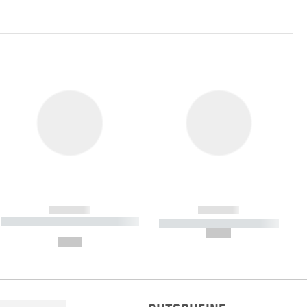
------------
------------
----------- ----------- ----------- ----
----------- ----------- -----------
-------
--,-- €
--,-- €