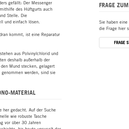
ders gefällt: Der Messenger
FRAGE ZUM
 mithilfe des Hüftgurts auch
nd Stelle. Die
ll und einfach lösen.
Sie haben eine
die Frage hier 
dran kommt, ist eine Reparatur
FRAGE 
tehen aus Polvinylchlorid und
ten deshalb außerhalb der
n den Mund stecken, gelagert
d genommen werden, sind sie
ONO-MATERIAL
 her gedacht. Auf der Suche
onelle wie robuste Tasche
ag vor über 30 Jahren
chichte, bis heute upcycelt das