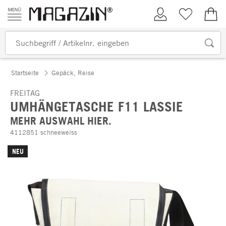
Zum Inhalt springen
Kundenkonto
Merkliste
0,00
Startseite
Gepäck, Reise
FREITAG
UMHÄNGETASCHE F11 LASSIE
MEHR AUSWAHL HIER.
4112851 schneeweiss
NEU