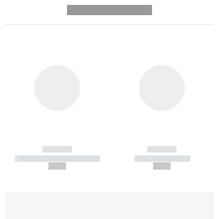
---------- --------------
------------
------------
----------- ----------- -----------
----------- -----------
--,-- €
--,-- €