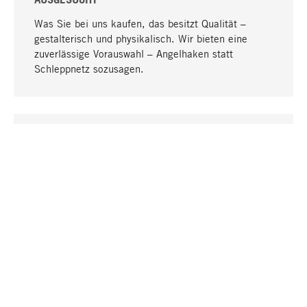
Was Sie bei uns kaufen, das besitzt Qualität –
gestalterisch und physikalisch. Wir bieten eine
zuverlässige Vorauswahl – Angelhaken statt
Schleppnetz sozusagen.
Nach oben
EINZIGARTIG
Viele Produkte in unserem Sortiment finden Sie nur
bei uns, darunter die M-Produkte – von MAGAZIN in
Zusammenarbeit mit Designern entwickelt und
selbst produziert.
GREIFBAR