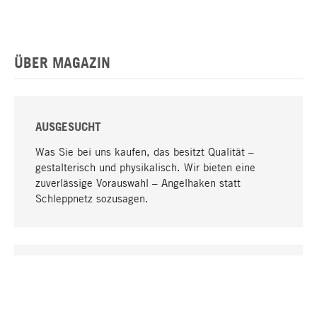
ÜBER MAGAZIN
AUSGESUCHT
Was Sie bei uns kaufen, das besitzt Qualität –
gestalterisch und physikalisch. Wir bieten eine
zuverlässige Vorauswahl – Angelhaken statt
Schleppnetz sozusagen.
Nach oben
EINZIGARTIG
Viele Produkte in unserem Sortiment finden Sie nur
bei uns, darunter die M-Produkte – von MAGAZIN in