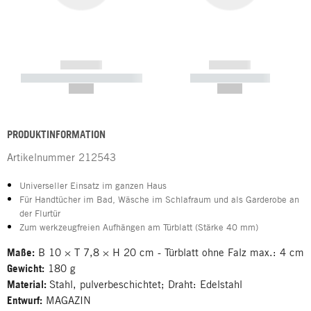
------------
------------
----------- ----------- -----------
----------- -----------
--,-- €
--,-- €
PRODUKTINFORMATION
Artikelnummer
212543
Universeller Einsatz im ganzen Haus
Für Handtücher im Bad, Wäsche im Schlafraum und als Garderobe an
der Flurtür
Zum werkzeugfreien Aufhängen am Türblatt (Stärke 40 mm)
Maße:
B 10 × T 7,8 × H 20 cm - Türblatt ohne Falz max.: 4 cm
Gewicht:
180 g
Material:
Stahl, pulverbeschichtet; Draht: Edelstahl
Entwurf:
MAGAZIN