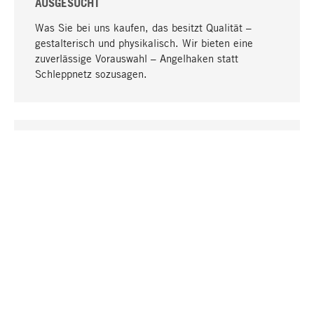
AUSGESUCHT
Was Sie bei uns kaufen, das besitzt Qualität –
gestalterisch und physikalisch. Wir bieten eine
zuverlässige Vorauswahl – Angelhaken statt
Schleppnetz sozusagen.
Nach oben
EINZIGARTIG
Viele Produkte in unserem Sortiment finden Sie nur
bei uns, darunter die M-Produkte – von MAGAZIN in
Zusammenarbeit mit Designern entwickelt und
selbst produziert.
GREIFBAR