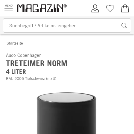
Zum Inhalt springen
Kundenkonto
Merkliste
0,00
Startseite
Audo Copenhagen
TRETEIMER NORM
4 LITER
RAL 9005 Tiefschwarz (matt)