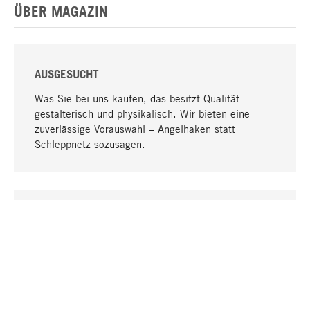
ÜBER MAGAZIN
AUSGESUCHT
Was Sie bei uns kaufen, das besitzt Qualität –
gestalterisch und physikalisch. Wir bieten eine
zuverlässige Vorauswahl – Angelhaken statt
Schleppnetz sozusagen.
Nach oben
EINZIGARTIG
Viele Produkte in unserem Sortiment finden Sie nur
bei uns, darunter die M-Produkte – von MAGAZIN in
Zusammenarbeit mit Designern entwickelt und
selbst produziert.