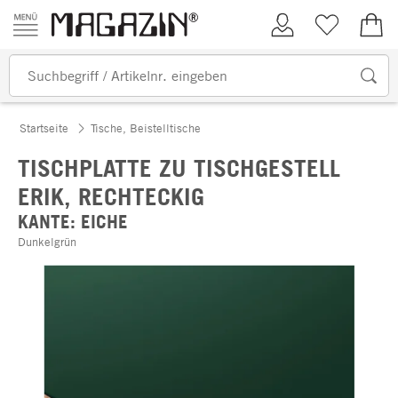
Zum Inhalt springen
Kundenkonto
Merkliste
0,00
Startseite
Tische, Beistelltische
TISCHPLATTE ZU TISCHGESTELL
ERIK, RECHTECKIG
KANTE: EICHE
Dunkelgrün