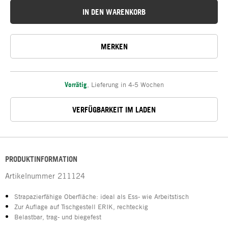
IN DEN WARENKORB
MERKEN
Vorrätig
,
Lieferung in 4-5 Wochen
VERFÜGBARKEIT IM LADEN
PRODUKTINFORMATION
Artikelnummer
211124
Strapazierfähige Oberfläche: ideal als Ess- wie Arbeitstisch
Zur Auflage auf Tischgestell ERIK, rechteckig
Belastbar, trag- und biegefest