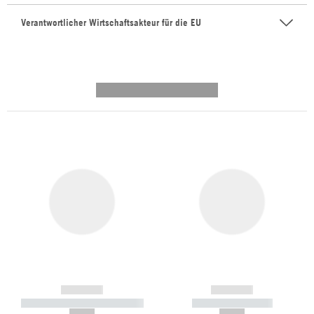
Verantwortlicher Wirtschaftsakteur für die EU
---------- --------------
------------
------------
----------- ----------- -----------
----------- -----------
--,-- €
--,-- €