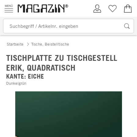
Zum Inhalt springen
Kundenkonto
Merkliste
0,00
Startseite
Tische, Beistelltische
TISCHPLATTE ZU TISCHGESTELL
ERIK, QUADRATISCH
KANTE: EICHE
Dunkelgrün