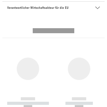
Verantwortlicher Wirtschaftsakteur für die EU
---------- --------------
------------
------------
----------- ----------- -----------
----------- -----------
--,-- €
--,-- €