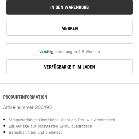
IN DEN WARENKORB
MERKEN
Vorrätig
,
Lieferung in 4-5 Wochen
VERFÜGBARKEIT IM LADEN
PRODUKTINFORMATION
Artikelnummer
206495
Strapazierfähige Oberfläche: ideal als Ess- wie Arbeitstisch
Zur Auflage auf Tischgestell ERIK, quadratisch
Belastbar, trag- und biegefest