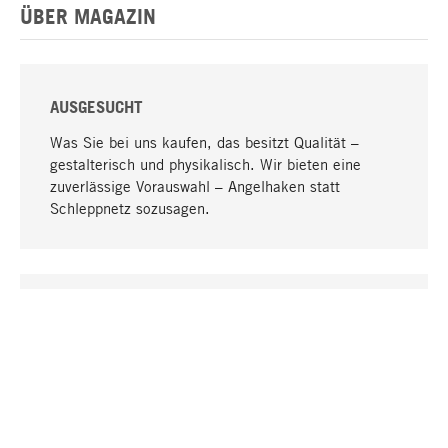
ÜBER MAGAZIN
AUSGESUCHT
Was Sie bei uns kaufen, das besitzt Qualität –
gestalterisch und physikalisch. Wir bieten eine
zuverlässige Vorauswahl – Angelhaken statt
Schleppnetz sozusagen.
Nach oben
EINZIGARTIG
Viele Produkte in unserem Sortiment finden Sie nur
bei uns, darunter die M-Produkte – von MAGAZIN in
Zusammenarbeit mit Designern entwickelt und
selbst produziert.