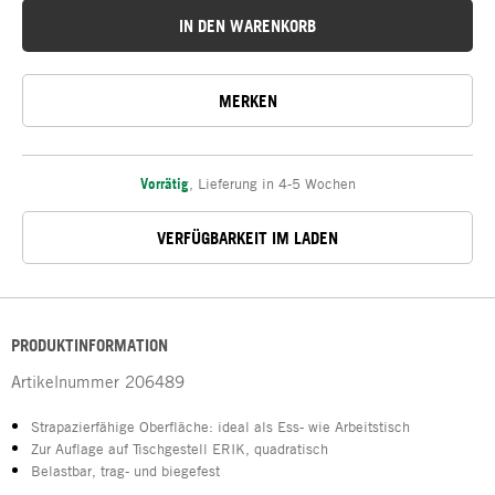
IN DEN WARENKORB
MERKEN
Vorrätig
,
Lieferung in 4-5 Wochen
VERFÜGBARKEIT IM LADEN
PRODUKTINFORMATION
Artikelnummer
206489
Strapazierfähige Oberfläche: ideal als Ess- wie Arbeitstisch
Zur Auflage auf Tischgestell ERIK, quadratisch
Belastbar, trag- und biegefest