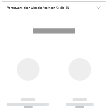
Verantwortlicher Wirtschaftsakteur für die EU
---------- --------------
------------
------------
----------- ----------- -----------
----------- -----------
--,-- €
--,-- €