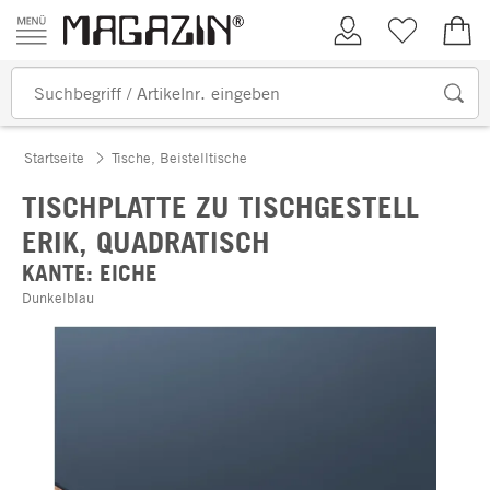
Zum Inhalt springen
Kundenkonto
Merkliste
0,00
Startseite
Tische, Beistelltische
TISCHPLATTE ZU TISCHGESTELL
ERIK, QUADRATISCH
KANTE: EICHE
Dunkelblau