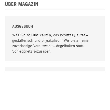
ÜBER MAGAZIN
AUSGESUCHT
Was Sie bei uns kaufen, das besitzt Qualität –
gestalterisch und physikalisch. Wir bieten eine
zuverlässige Vorauswahl – Angelhaken statt
Schleppnetz sozusagen.
Nach oben
EINZIGARTIG
Viele Produkte in unserem Sortiment finden Sie nur
bei uns, darunter die M-Produkte – von MAGAZIN in
Zusammenarbeit mit Designern entwickelt und
selbst produziert.