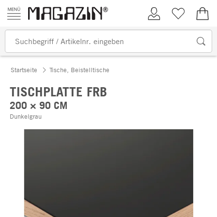
Zum Inhalt springen
Kundenkonto
Merkliste
0,00
Startseite
Tische, Beistelltische
TISCHPLATTE FRB
200 × 90 CM
Dunkelgrau