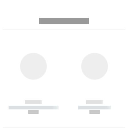
---------- --------------
------------
------------
----------- ----------- -----------
----------- -----------
--,-- €
--,-- €