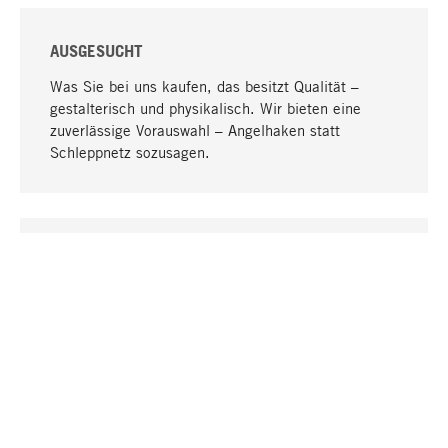
AUSGESUCHT
Was Sie bei uns kaufen, das besitzt Qualität –
gestalterisch und physikalisch. Wir bieten eine
zuverlässige Vorauswahl – Angelhaken statt
Schleppnetz sozusagen.
Nach oben
EINZIGARTIG
Viele Produkte in unserem Sortiment finden Sie nur
bei uns, darunter die M-Produkte – von MAGAZIN in
Zusammenarbeit mit Designern entwickelt und
selbst produziert.