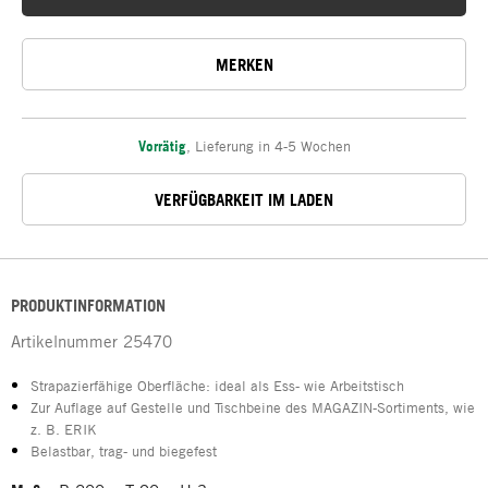
MERKEN
Vorrätig
,
Lieferung in 4-5 Wochen
VERFÜGBARKEIT IM LADEN
PRODUKTINFORMATION
Artikelnummer
25470
Strapazierfähige Oberfläche: ideal als Ess- wie Arbeitstisch
Zur Auflage auf Gestelle und Tischbeine des MAGAZIN-Sortiments, wie
z. B. ERIK
Belastbar, trag- und biegefest