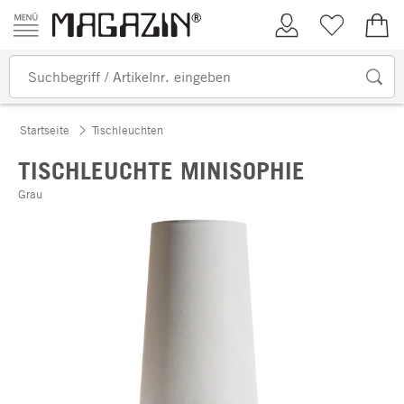
Zum Inhalt springen
Kundenkonto
Merkliste
0,00
Startseite
Tischleuchten
TISCHLEUCHTE MINISOPHIE
Grau