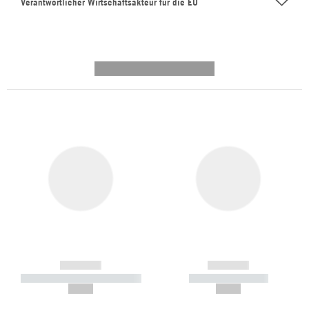
Verantwortlicher Wirtschaftsakteur für die EU
---------- --------------
------------
------------
----------- ----------- -----------
----------- -----------
--,-- €
--,-- €