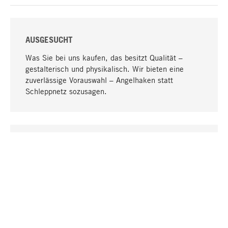
AUSGESUCHT
Was Sie bei uns kaufen, das besitzt Qualität –
gestalterisch und physikalisch. Wir bieten eine
zuverlässige Vorauswahl – Angelhaken statt
Schleppnetz sozusagen.
Nach oben
EINZIGARTIG
Viele Produkte in unserem Sortiment finden Sie nur
bei uns, darunter die M-Produkte – von MAGAZIN in
Zusammenarbeit mit Designern entwickelt und
selbst produziert.