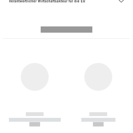
Verantwortlicher Wirtschaftsakteur für die EU
---------- --------------
------------
------------
----------- ----------- -----------
----------- -----------
--,-- €
--,-- €