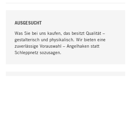
AUSGESUCHT
Was Sie bei uns kaufen, das besitzt Qualität –
gestalterisch und physikalisch. Wir bieten eine
zuverlässige Vorauswahl – Angelhaken statt
Schleppnetz sozusagen.
Nach oben
EINZIGARTIG
Viele Produkte in unserem Sortiment finden Sie nur
bei uns, darunter die M-Produkte – von MAGAZIN in
Zusammenarbeit mit Designern entwickelt und
selbst produziert.