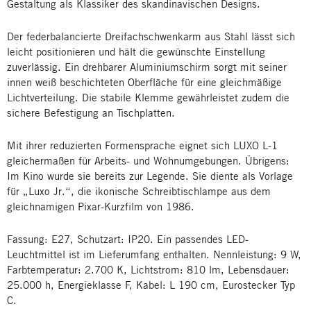
Gestaltung als Klassiker des skandinavischen Designs.
Der federbalancierte Dreifachschwenkarm aus Stahl lässt sich
leicht positionieren und hält die gewünschte Einstellung
zuverlässig. Ein drehbarer Aluminiumschirm sorgt mit seiner
innen weiß beschichteten Oberfläche für eine gleichmäßige
Lichtverteilung. Die stabile Klemme gewährleistet zudem die
sichere Befestigung an Tischplatten.
Mit ihrer reduzierten Formensprache eignet sich LUXO L-1
gleichermaßen für Arbeits- und Wohnumgebungen. Übrigens:
Im Kino wurde sie bereits zur Legende. Sie diente als Vorlage
für „Luxo Jr.“, die ikonische Schreibtischlampe aus dem
gleichnamigen Pixar-Kurzfilm von 1986.
Fassung: E27, Schutzart: IP20. Ein passendes LED-
Leuchtmittel ist im Lieferumfang enthalten. Nennleistung: 9 W,
Farbtemperatur: 2.700 K, Lichtstrom: 810 lm, Lebensdauer:
25.000 h, Energieklasse F, Kabel: L 190 cm, Eurostecker Typ
C.