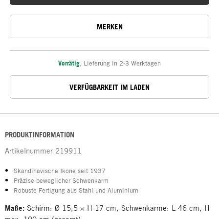
MERKEN
Vorrätig
,
Lieferung in 2-3 Werktagen
VERFÜGBARKEIT IM LADEN
PRODUKTINFORMATION
Artikelnummer
219911
Skandinavische Ikone seit 1937
Präzise beweglicher Schwenkarm
Robuste Fertigung aus Stahl und Aluminium
Maße:
Schirm: Ø 15,5 × H 17 cm, Schwenkarme: L 46 cm, H