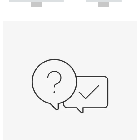
--,-- €
--,-- €