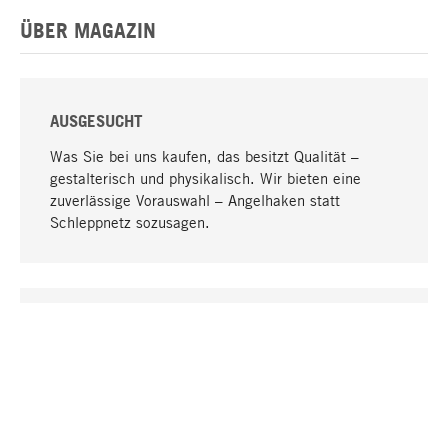
ÜBER MAGAZIN
AUSGESUCHT
Was Sie bei uns kaufen, das besitzt Qualität –
gestalterisch und physikalisch. Wir bieten eine
zuverlässige Vorauswahl – Angelhaken statt
Schleppnetz sozusagen.
Nach oben
EINZIGARTIG
Viele Produkte in unserem Sortiment finden Sie nur
bei uns, darunter die M-Produkte – von MAGAZIN in
Zusammenarbeit mit Designern entwickelt und
selbst produziert.