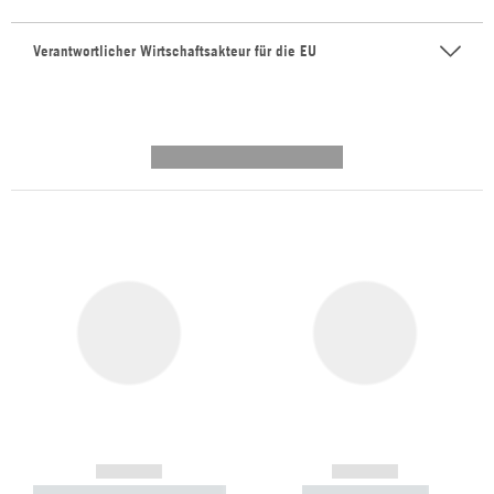
Verantwortlicher Wirtschaftsakteur für die EU
---------- --------------
------------
------------
----------- ----------- -----------
----------- -----------