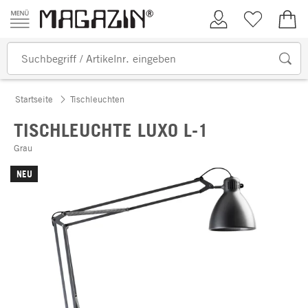
Zum Inhalt springen
Kundenkonto
Merkliste
0,00
Startseite
Tischleuchten
TISCHLEUCHTE LUXO L-1
Grau
NEU