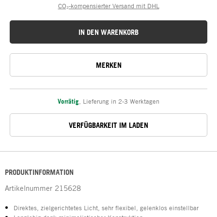
CO₂-kompensierter Versand mit DHL
IN DEN WARENKORB
MERKEN
Vorrätig
,
Lieferung in 2-3 Werktagen
VERFÜGBARKEIT IM LADEN
PRODUKTINFORMATION
Artikelnummer
215628
Direktes, zielgerichtetes Licht, sehr flexibel, gelenklos einstellbar