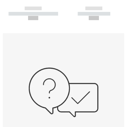
------------
------------
----------- ----------- -----------
----------- -----------
--,-- €
--,-- €