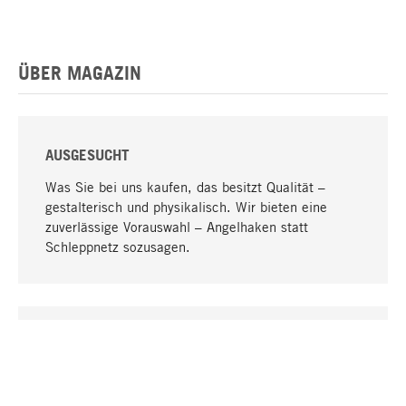
ÜBER MAGAZIN
AUSGESUCHT
Was Sie bei uns kaufen, das besitzt Qualität –
gestalterisch und physikalisch. Wir bieten eine
zuverlässige Vorauswahl – Angelhaken statt
Schleppnetz sozusagen.
Nach oben
EINZIGARTIG
Viele Produkte in unserem Sortiment finden Sie nur
bei uns, darunter die M-Produkte – von MAGAZIN in