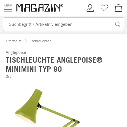
Zum Inhalt springen
Kundenkonto
Merkliste
0,00
Startseite
Tischleuchten
Anglepoise
TISCHLEUCHTE ANGLEPOISE®
MINIMINI TYP 90
Grün