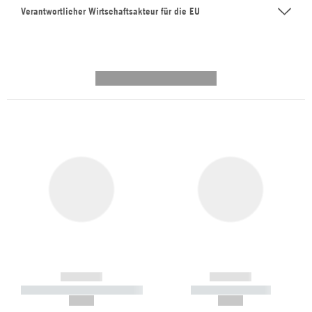
Verantwortlicher Wirtschaftsakteur für die EU
---------- --------------
------------
------------
----------- ----------- -----------
----------- -----------
--,-- €
--,-- €