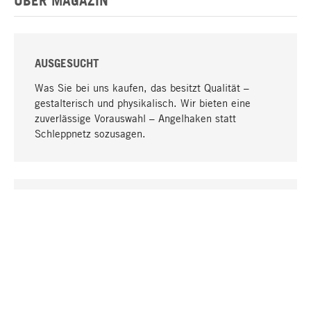
ÜBER MAGAZIN
AUSGESUCHT
Was Sie bei uns kaufen, das besitzt Qualität –
gestalterisch und physikalisch. Wir bieten eine
zuverlässige Vorauswahl – Angelhaken statt
Schleppnetz sozusagen.
Nach oben
EINZIGARTIG
Viele Produkte in unserem Sortiment finden Sie nur
bei uns, darunter die M-Produkte – von MAGAZIN in
Zusammenarbeit mit Designern entwickelt und
selbst produziert.