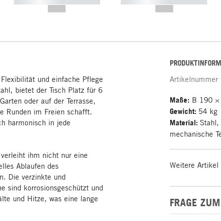
----------- ----------- -----------
----------- ----------- -----------
--,-- €
--,-- €
PRODUKTINFORM
Flexibilität und einfache Pflege
Artikelnummer
hl, bietet der Tisch Platz für 6
Maße:
B 190 ×
 Garten oder auf der Terrasse,
Gewicht:
54 kg
ge Runden im Freien schafft.
sch harmonisch in jede
Material:
Stahl,
mechanische Te
verleiht ihm nicht nur eine
Weitere Artikel
elles Ablaufen des
. Die verzinkte und
ne sind korrosionsgeschützt und
lte und Hitze, was eine lange
FRAGE ZUM