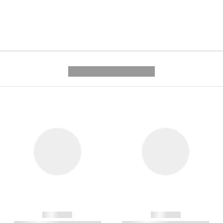
---------- --------------
------------
------------