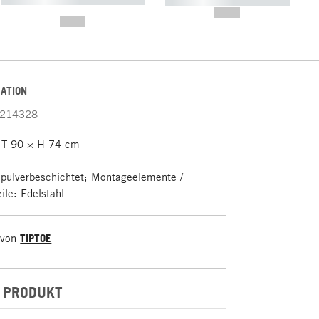
----------- ----------- -----------
-------
--,-- €
--,-- €
ATION
214328
 T 90 × H 74 cm
 pulverbeschichtet; Montageelemente /
ile: Edelstahl
 von
TIPTOE
 PRODUKT