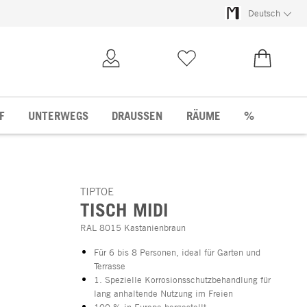
Deutsch
Kundenkonto
Merkliste
0,00 €
F
UNTERWEGS
DRAUSSEN
RÄUME
%
TIPTOE
TISCH MIDI
RAL 8015 Kastanienbraun
Für 6 bis 8 Personen, ideal für Garten und
Terrasse
1. Spezielle Korrosionsschutzbehandlung für
lang anhaltende Nutzung im Freien
100 % in Europa hergestellt