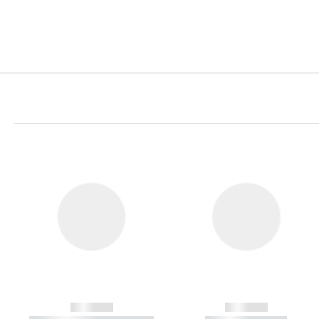
------------
------------