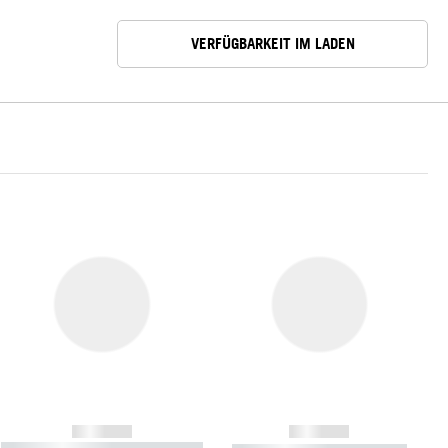
VERFÜGBARKEIT IM LADEN
------------
------------
----------- ----------- ----------- ----