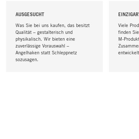
AUSGESUCHT
EINZIGAR
Was Sie bei uns kaufen, das besitzt
Viele Pro
Qualität – gestalterisch und
finden Sie
physikalisch. Wir bieten eine
M-Produk
zuverlässige Vorauswahl –
Zusammen
Angelhaken statt Schleppnetz
entwickelt
sozusagen.
IHRE SPRACHE
Deutsch
KONTAKT
SERVICE