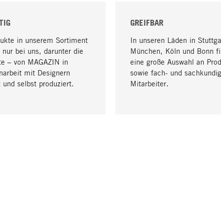
TIG
GREIFBAR
dukte in unserem Sortiment
In unseren Läden in Stuttga
 nur bei uns, darunter die
München, Köln und Bonn fi
te – von MAGAZIN in
eine große Auswahl an Pro
arbeit mit Designern
sowie fach- und sachkundi
 und selbst produziert.
Mitarbeiter.
LIEFERUNG & ZAHLUNG